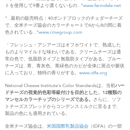
トを使用して9番より濃くないもの..."
www.farmdale.net
"...最初の販売時点：40ポンドブロックのチェダーチーズ
で、全米チーズ協会のカラーチャートで6から8の間に着
色されている..."
www.cmegroup.com
「フレッシュ・アシアーゴはオフホワイトで、熟成した
ものよりマイルドな味わいである。クリームチーズは通
常白色で、低脂肪タイプと無脂肪タイプがある。ブルー
チーズは...青、青灰色、青緑色のカビが全体に斑点や脈状
に入っており、独特の香りがする。
www.idfa.org
National Cheese Institute's Color Standardsは、当初
ハー
ドチーズの視覚的色彩等級付けを目的とした、12種類の
マンセルカラーチップのシリーズである。
さらに、ソフ
トチーズスプレッドからコンデンスミルクに至るまで、
製品の色にも適用されている。
全米チーズ協会は、
米国国際乳製品協会
（IDFA）の一部