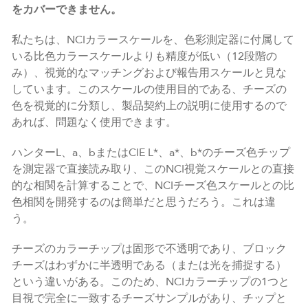
をカバーできません。
私たちは、NCIカラースケールを、色彩測定器に付属して
いる比色カラースケールよりも精度が低い（12段階の
み）、視覚的なマッチングおよび報告用スケールと見な
しています。このスケールの使用目的である、チーズの
色を視覚的に分類し、製品契約上の説明に使用するので
あれば、問題なく使用できます。
ハンターL、a、bまたはCIE L*、a*、b*のチーズ色チップ
を測定器で直接読み取り、このNCI視覚スケールとの直接
的な相関を計算することで、NCIチーズ色スケールとの比
色相関を開発するのは簡単だと思うだろう。これは違
う。
チーズのカラーチップは固形で不透明であり、ブロック
チーズはわずかに半透明である（または光を捕捉する）
という違いがある。このため、NCIカラーチップの1つと
目視で完全に一致するチーズサンプルがあり、チップと