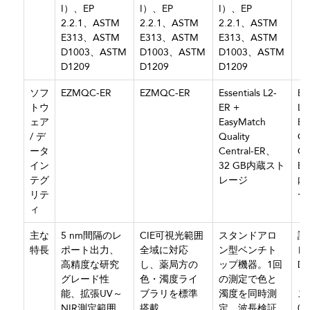
I）、EP
I）、EP
I）、EP
2.2.1、ASTM
2.2.1、ASTM
2.2.1、ASTM
E313、ASTM
E313、ASTM
E313、ASTM
D1003、ASTM
D1003、ASTM
D1003、ASTM
D1209
D1209
D1209
ソフ
EZMQC-ER
EZMQC-ER
Essentials L2-
Ess
トウ
ER +
L2
ェア
EasyMatch
Ea
/ デ
Quality
Qu
ータ
Central-ER、
Ce
イン
32 GB内蔵スト
ER
テグ
レージ
内
リテ
ー
ィ
主な
5 nm間隔のレ
CIE可視光範囲
スタンドアロ
認
特長
ポート出力、
全域に対応
ン型ベンチト
レ
高精度な研究
し、薬局方の
ップ機器。1回
D
グレード性
色・濁度ライ
の測定で色と
リ
能、拡張UV～
ブラリを標準
濁度を同時測
ス
NIR測定範囲、
搭載
定。波長検証
0°