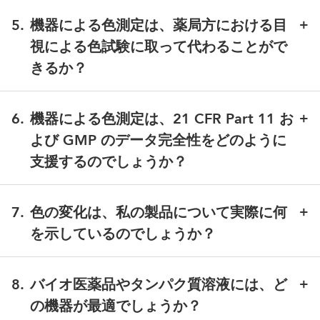
HunterLabの分析装置は、世界各国の主要な薬局方お
し、液体および固体の透過色および濁度を測定しま
源および観測者設定を適用します。測定は高速で、多
よび業界の分析法を1つのシステムに統合していま
す。 測定範囲は710 nmまで拡張され、真の色と濁
5
.
機器による色測定は、薬局方における目
くの場合数秒以内に行われます。 UV-Vis分光光度計は
す：
度をより的確に区別できるようになりました。さら
視による色試験に取って代わることがで
波長分解能が高いものの、光源・観測者という概念が
に、内蔵の波長検証用標準光源、32 GBのオンボー
なく、一般的に測定速度は遅くなります。試料につい
きるか？
USP <1061> 色度
および
USP <631>
液剤の色、さ
ドストレージ、HDMI出力を搭載しており、アップ
て色と濃度の両方のデータが必要な場合、これら2つ
らに濁度については USP <643> を参照のこと。
グレードに際して再トレーニングや再検証は不要で
はい。USP <1061> および EP 2.2.2（方法 III）のいず
の装置は互いに補完し合うことができます。
EP 2.2.2 液体の着色度
（5つの色系統にわたる37の
す。
れも、その方法が妥当性が確認されていることを条件
6
.
機器による色測定は、21 CFR Part 11 お
参照標準）およびEP 2.2.1 透明度／乳白度（カテゴ
Agera L2
：錠剤、カプセル、粉末など、曲面や光沢
として、目視法に代わる機器による CIE 測色を明示的
リー0～IV、0、3、6、18、30 NTUの標準に相
よび GMP のデータ完全性をどのように
のある剤形向けに、確実な位置決めが可能なリファ
に認めています。 測定器は、CIE L*a*b*値と、最も近
当）。
支援するのでしょうか？
レンスグレードの0°/45°測定機能。 グレード A CIE
いEPまたはUSPの色指数（例：「EP Y2」）、および
JPおよびCPのカラーチャプター、
これらは、グロー
D65 照明、低反射率の材料の測定精度を高めるダー
ΔE*を報告します。 要件を満たすには、規定のセル光
バルな申請においてEP/USPと整合しています。
HunterLab社のEZMQC／電子記録管理および
クパフォーマンスモード、サンプル画像撮影用内蔵
路長（EPの場合は10 mm）、光源／観測者組み合わせ
ASTM D7315
（NTU単位の濁度）およびASTM
EasyMatch Essentials L2-ERソフトウェアは、安全なロ
7
.
色の変化は、私の製品について実際に何
カメラ、粉末測定用アクセサリー、さらに固形製剤
（D65/10°またはC/2°）、および波長間隔（多くの場
D1003（透過ヘイズ）に加え、内部品質管理（QC）
グイン、暗号化された監査証跡、ロックされた生スペ
用の専用錠剤およびカプセルホルダーを装備。
を示しているのでしょうか？
合10 nm）に従い、規制当局による完全な承認を得る
用のASTM E313、ガードナー、APHA/ヘイゼン尺度
クトルデータ、編集不可能なアーカイブ機能を提供し
ために、校正記録、SOP、および性能チェックによっ
についても、CIE L*a*b* / ΔE*とともにすべて報告さ
ており、これらは21 CFR Part 11で要求され、EU
色の変化は、品質問題の早期かつ定量的に把握できる
てこの方法を裏付ける必要があります。
れます。
GMP附属書11に準拠した電子記録管理要件を満たして
兆候です。 黄色みの増加は、多くの場合、酸化や化学
8
.
バイオ医薬品やタンパク質溶液には、ど
います。 レポートには、日付と時刻、オペレーター
的劣化を示しています。また、不自然な色合いは不純
の機器が最適でしょうか？
ID、機器ID、電子署名のステータス、測定法（使用さ
物や規格外の原材料を示唆し、注射剤における濁度の