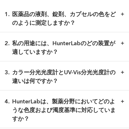
1
.
医薬品の液剤、錠剤、カプセルの色をど
のように測定しますか？
目視による色合わせではなく、CIE L*、a*、b*、およ
びΔE*の値を表示する分光光度計を使用してくださ
2
.
私の用途には、HunterLabのどの装置が
い。 透明および着色された液体は、10 mmのキュベッ
適していますか？
トを用いて透過光法で測定し、不透明な粉末、錠剤、
カプセルは反射光法で測定します。HunterLabの測定
これは、サンプルの種類や実施する分析手法の幅によ
装置は、測定値を自動で読み取り、各結果を薬局方の
って異なります：
3
.
カラー分光光度計とUV-Vis分光光度計の
色および濁度基準と比較することで、客観的で再現性
違いは何ですか？
UltraScan PRO
：研究用グレード、350～1050 nm、
のあるデータを提供します。
デュアルビーム；液体、粉末、錠剤（UV領域の物質
色分光光度計は、色を定量化し、基準との整合性を確
を含む）の反射率、透過率、濁度を測定。
認するために設計されていますが、UV-Vis分光光度計
4
.
HunterLabは、製薬分野においてどのよ
UltraScan VIS
：360～780 nm；液体溶液、粉末、錠
は、個々の波長における吸光度を測定して濃度や分子
うな色度および濁度基準に対応していま
剤、カプセルのマルチモードカラー測定が可能で、
構造を特定するために設計されています。 色分光光度
薬典ライブラリがすべてプリロードされています。
すか？
計は、可視光域にわたる反射率または透過率を測定
Vista L2
：実績あるVistaプラットフォームを搭載
し、人間の目が色を認識する方法に合わせてCIEの光