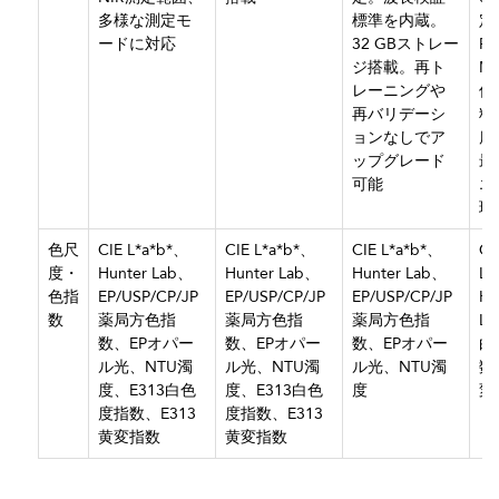
多様な測定モ
標準を内蔵。
定
ードに対応
32 GBストレー
Pe
ジ搭載。再ト
M
レーニングや
低
再バリデーシ
料
ョンなしでア
度
ップグレード
最
可能
エ
現
色尺
CIE L*a*b*、
CIE L*a*b*、
CIE L*a*b*、
CI
度・
Hunter Lab、
Hunter Lab、
Hunter Lab、
L*
色指
EP/USP/CP/JP
EP/USP/CP/JP
EP/USP/CP/JP
Hu
数
薬局方色指
薬局方色指
薬局方色指
La
数、EPオパー
数、EPオパー
数、EPオパー
白
ル光、NTU濁
ル光、NTU濁
ル光、NTU濁
数
度、E313白色
度、E313白色
度
変
度指数、E313
度指数、E313
黄変指数
黄変指数