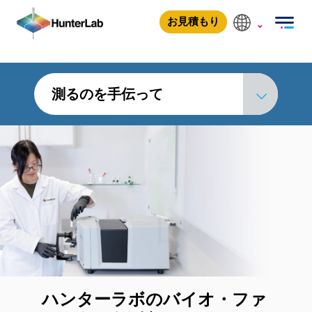
バイオ医薬品
お見積もり
測るのを手伝って
ハンターラボのバイオ・ファ