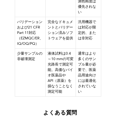
測色精度は
優先されな
い
バリデーション
完全なドキュメ
汎用機器で
および21 CFR
ントとバリデー
は対応が限
Part 11対応
ション済みソフ
定的、また
（EZMQC/ER、
トウェアを提供
は非対応
IQ/OQ/PQ）
少量サンプルの
液体試料は0.4
通常はより
非破壊測定
～10 mmの可変
多くのサン
光路長で測定可
プル量が必
能。高価なバイ
要で、医薬
オ医薬品や
品用途向け
API（原薬）を
には最適化
損なうことなく
されていな
測定可能
い
よくある質問