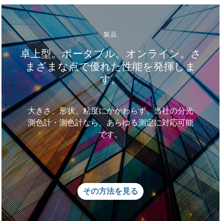
監査可能な測定を実現するための、錠剤およびカプセ
ル専用のホルダーを備えています。
製品
卓上型。ポータブル。オンライン。さ
まざまな点で優れた性能を発揮しま
す。
大きさ、形状、粘度にかかわらず、当社の分光
測色計・測色計なら、あらゆる測定に対応可能
です。
その方法を見る