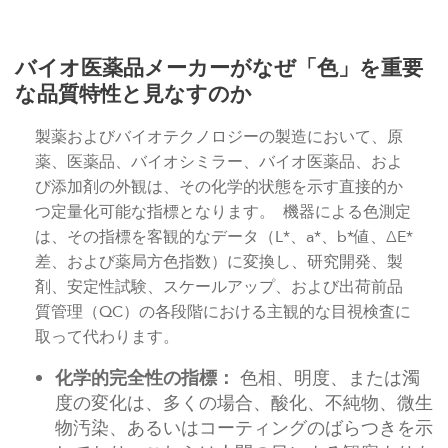
バイオ医薬品メーカーがなぜ「色」を重要
な品質特性と見なすのか
製薬およびバイオテクノロジーの製造において、原
薬、医薬品、バイオシミラー、バイオ医薬品、およ
び添加剤の外観は、その化学的状態を示す直接的か
つ定量化可能な指標となります。 機器による色測定
は、その指標を客観的なデータ（L*、a*、b*値、ΔE*
差、および薬局方色指数）に変換し、研究開発、製
剤、安定性試験、スケールアップ、および出荷前品
質管理（QC）の各段階における主観的な目視検査に
取って代わります。
化学的完全性の指標：
色相、明度、または濁
度の変化は、多くの場合、酸化、不純物、微生
物汚染、あるいはコーティングのばらつきを示