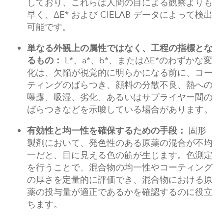
しており、これらは人間の目による観察よりも
早く、ΔE* および CIELAB データによって検出
可能です。
単なる外観上の属性ではなく、工程の指標とな
るもの：
L*、a*、b*、またはΔE*のわずかな変
化は、欠陥が視覚的に明らかになる前に、コー
ティングのばらつき、顔料の分散不良、熱への
曝露、吸湿、劣化、あるいはサプライヤー間の
ばらつきなどを示唆している場合があります。
有効性と均一性を確保するための手段：
固形
製剤において、発色性のある原薬の混合が不均
一だと、目に見える色の筋が生じます。色測定
を行うことで、混合物の均一性やコーティング
の厚さを定量的に評価でき、混合物における原
薬の投与量が適正であるかを確認するのに役立
ちます。