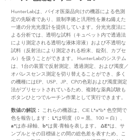
HunterLabは、バイオ医薬品向けの機器による色測
定の先駆者であり、規制準拠と汎用性を兼ね備えた
一連の分光光度計を提供しています。分光光度法に
よる分析では、透明な試料（キュベット内で透過法
により測定される透明な液体溶液）および不透明な
試料（反射法により測定される粉末、錠剤、カプセ
ル）を扱うことができます。 HunterLabのシステム
は、1台の装置で反射測定、透過測定、および濁度／
オパレスセンス測定を切り替えることができ、多く
の機種にはEP、USP、JP、CPの色彩および濁度測定
法がプリセットされているため、複雑な薬典試験も
ボタンひとつでルーチン作業として実行できます。
数値の解説：
これらの機器は、CIE L*a*b* 色空間で
色を報告します：
L*
は明度（0 = 黒、100 = 白）、
a*
は赤-緑軸、
b*
は黄-青軸を表します。
ΔE*
は、サ
ンプルとその目標値との間の総色差を表すため、こ