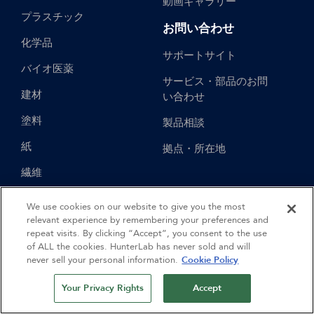
動画ギャラリー
プラスチック
お問い合わせ
化学品
サポートサイト
バイオ医薬
サービス・部品のお問
建材
い合わせ
塗料
製品相談
紙
拠点・所在地
繊維
技術情報
We use cookies on our website to give you the most
relevant experience by remembering your preferences and
アプリケーションノー
repeat visits. By clicking “Accept”, you consent to the use
ト
of ALL the cookies. HunterLab has never sold and will
never sell your personal information.
Cookie Policy
測定方法
Your Privacy Rights
Accept
色測定用語集