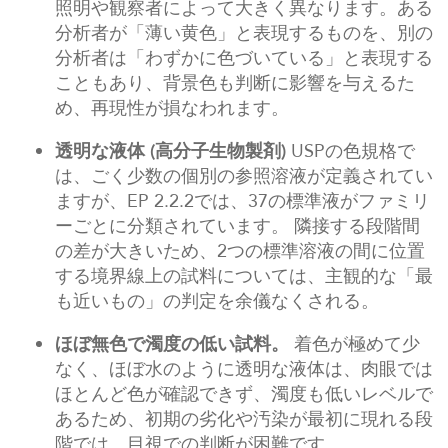
照明や観察者によって大きく異なります。ある
分析者が「薄い黄色」と表現するものを、別の
分析者は「わずかに色づいている」と表現する
こともあり、背景色も判断に影響を与えるた
め、再現性が損なわれます。
透明な液体
(高分子生物製剤)
USPの色規格で
は、ごく少数の個別の参照溶液が定義されてい
ますが、EP 2.2.2では、37の標準液がファミリ
ーごとに分類されています。 隣接する段階間
の差が大きいため、2つの標準溶液の間に位置
する境界線上の試料については、主観的な「最
も近いもの」の判定を余儀なくされる。
ほぼ無色で濁度の低い試料。
着色が極めて少
なく、ほぼ水のように透明な液体は、肉眼では
ほとんど色が確認できず、濁度も低いレベルで
あるため、初期の劣化や汚染が最初に現れる段
階では、目視での判断が困難です。