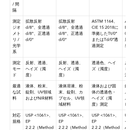
/ 間
隔
測定
拡散反射
拡散反射
ASTM 1164、
A
ジオ
d/8°、全透過
d/8°、全透過
CIE 15:2018に
E
メト
d/8°、正透過
d/8°、正透過
準拠したTt/0º
0°
リ /
d/0°
d/0°
またはTd/0º透
周
光学
過測定
射
系
測定
反射、透過、
反射、透過、
透過色、ヘイ
反
モー
ヘイズ（濁
ヘイズ（濁
ズ（濁度）
ロ
ド
度）
度）
沢
最適
液体、粉末、
液体溶液、粉
液体および固
錠
な試
錠剤、UV領域
末、錠剤、カ
体の透過色・
ル
料
およびNIR材料
プセル、UV領
ヘイズ（濁
ル
域材料
度）測定
レ
対応
USP <1061>、
USP <1061>、
USP <1061>、
US
規格
EP
EP
EP
<
2.2.2（Method
2.2.2（Method
2.2.2（Method
AS