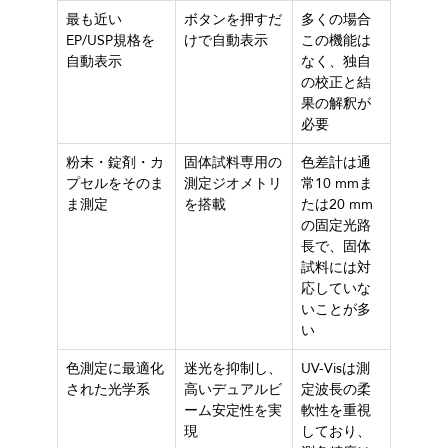
最も近い
ボタンを押すだ
多くの場合
EP/USP規格を
けで自動表示
この機能は
自動表示
なく、独自
の校正と結
果の解釈が
必要
粉末・錠剤・カ
固体試料専用の
色差計は通
プセルをそのま
測定ジオメトリ
常10 mmま
ま測定
を搭載
たは20 mm
の固定光路
長で、固体
試料には対
応していな
いことが多
い
色測定に最適化
迷光を抑制し、
UV-Visは測
された光学系
高いデュアルビ
定波長の柔
ーム安定性を実
軟性を重視
現
しており、