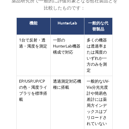
薬品研究所で一般的に評価対象となる他社製品とを
比較したものです：
機能
HunterLab
一般的な代
替製品
1台で反射・透
一部の
多くの機器
過・濁度を測定
HunterLab機器
は透過率ま
構成で対応
たは濁度の
いずれか一
方のみを測
定
EP/USP/JP/CP
透過測定対応機
一般的なUV-
の色・濁度ライ
種に搭載
Vis分光光度
ブラリを標準搭
計や簡易色
載
差計には薬
局方インデ
ックスはプ
リロードさ
れていない