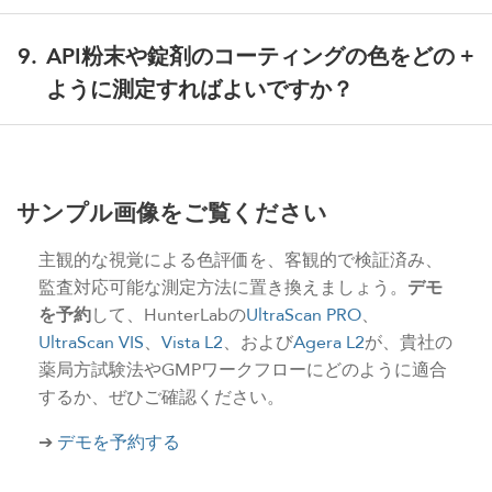
れたEPまたはUSPの章）、生スペクトルデータ、算出
増加は微生物汚染の兆候となり得ます。固形製剤にお
透過光法で測定する透明なタンパク質および生物学的
値、および合格/不合格の判定が自動的に記録され、手
ける色の筋は、混合の均一性の低さを示し、わずかな
製剤の溶液には、UltraScan PRO または UltraScan VIS
9
.
API粉末や錠剤のコーティングの色をどの
書きによる色調の観察記録に取って代わります。適格
色の不一致は偽造品や規格外製品である可能性を示唆
が最適です。 いずれも1台の装置で透過光の色および
ように測定すればよいですか？
性評価をサポートするためのバリデーションパッケー
します。 安定性試験を通じてb*（黄度）値やΔE*を追
濁度/オパレスセンスを測定でき、USP <1061> および
ジ（IQ/OQ/PQ）も利用可能です。
跡することで、劣化速度を定量化し、保存期間との相
EP 2.2.2、2.2.1 に準拠しています。また、必要試液量
反射率モードで測定してください。APIや添加剤の粉
関関係を把握できるため、バッチが出荷段階に達する
はわずか600マイクロリットルであるため、試験中に
末、あるいはそれらの混合物をサンプルカップに入
前に適切な措置を講じることが可能になります。
高価な生物製剤やAPIを節約できます。 高濃度のタン
れ、直接測定値を読み取ります。 錠剤やコーティン
サンプル画像をご覧ください
パク質溶液や遺伝子治療用ベクターにおいて、色が黄
グ表面は、直接測定することも、サンプルカップに入
色く変化する場合は、分解やプロセスの変動を示して
れて測定することも可能です。本装置はCIE L*、a*、
主観的な視覚による色評価を、客観的で検証済み、
いる可能性があるため、経時的な b* または ΔE* の追
b*値を表示するため、測定値が均一であれば混合物が
監査対応可能な測定方法に置き換えましょう。
デモ
跡が有用です。UV から近赤外までの広範囲の測定が
均質であることを確認でき、コーティング色が一定で
を予約
して、HunterLabの
UltraScan PRO
、
必要な場合は UltraScan PRO を、日常的な透過色のチ
あれば、目標基準色に対して正しい色合いであること
ェックや透明度のチェックには Vista L2 をお選びくだ
UltraScan VIS
、
Vista L2
、および
Agera L2
が、貴社の
を確認できます。粉末混合物や錠剤コーティングのL*
さい。
薬局方試験法やGMPワークフローにどのように適合
値を測定することで、品質を定量化できます。
するか、ぜひご確認ください。
UltraScan PRO
、
UltraScan VIS
、および
Agera L2
はい
ずれもこれらの固体試料に対応しており、
UltraScan
➔
デモを予約する
VIS
および
UltraScan PRO
（拡散型／8度積分球）なら
びに
Agera L2
（0度／45度測光法）は、再現性が高く