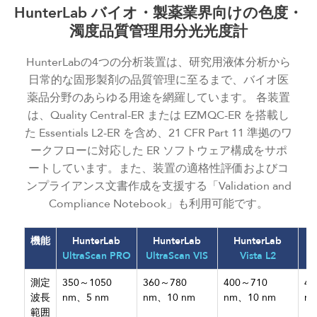
HunterLab
バイオ・製薬業界向けの色度・
濁度品質管理用分光光度計
HunterLabの4つの分析装置は、研究用液体分析から
日常的な固形製剤の品質管理に至るまで、バイオ医
薬品分野のあらゆる用途を網羅しています。 各装置
は、Quality Central-ER または EZMQC-ER を搭載し
た Essentials L2-ER を含め、21 CFR Part 11 準拠のワ
ークフローに対応した ER ソフトウェア構成をサポ
ートしています。また、装置の適格性評価およびコ
ンプライアンス文書作成を支援する「Validation and
Compliance Notebook」も利用可能です。
機能
HunterLab
HunterLab
HunterLab
H
UltraScan PRO
UltraScan VIS
Vista L2
A
測定
350～1050
360～780
400～710
40
波長
nm、5 nm
nm、10 nm
nm、10 nm
n
範囲