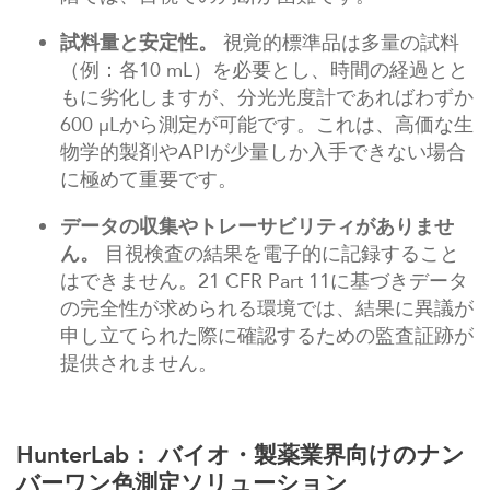
試料量と安定性。
視覚的標準品は多量の試料
（例：各10 mL）を必要とし、時間の経過とと
もに劣化しますが、分光光度計であればわずか
600 µLから測定が可能です。これは、高価な生
物学的製剤やAPIが少量しか入手できない場合
に極めて重要です。
データの収集やトレーサビリティがありませ
ん。
目視検査の結果を電子的に記録すること
はできません。21 CFR Part 11に基づきデータ
の完全性が求められる環境では、結果に異議が
申し立てられた際に確認するための監査証跡が
提供されません。
HunterLab：
バイオ・製薬業界
向けのナン
バーワン色測定ソリューション