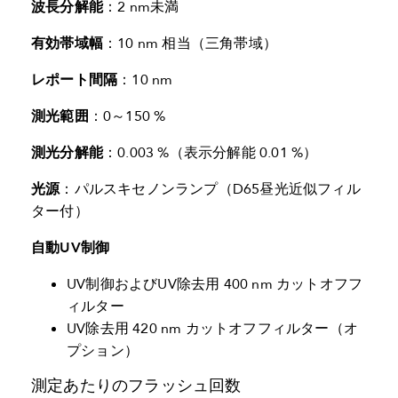
波長分解能
：2 nm未満
有効帯域幅
：10 nm 相当（三角帯域）
レポート間隔
：10 nm
測光範囲
：0～150 %
測光分解能
：0.003 %（表示分解能 0.01 %）
光源
：パルスキセノンランプ（D65昼光近似フィル
ター付）
自動UV制御
UV制御およびUV除去用 400 nm カットオフフ
ィルター
UV除去用 420 nm カットオフフィルター（オ
プション）
測定あたりのフラッシュ回数