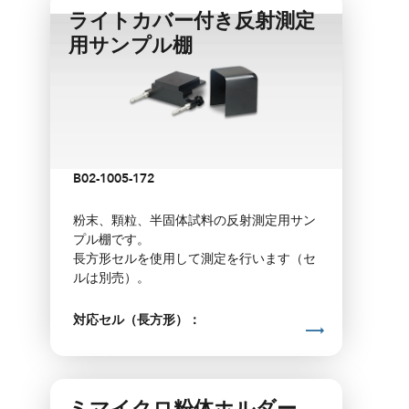
04-7209-00 ガラス製サンプルカッ
ライトカバー付き反射測定
プ
用サンプル棚
B02-1005-172
粉末、顆粒、半固体試料の反射測定用サン
プル棚です。
長方形セルを使用して測定を行います（セ
ルは別売）。
対応セル（長方形）：
深さ：10 mm／20 mm／50 mm
材質：光学ガラス
サイズ：幅 55 mm × 高さ 57 mm