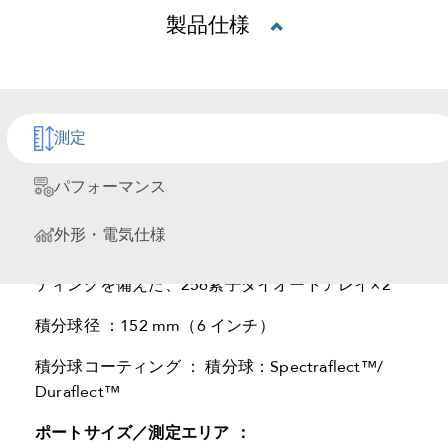
製品仕様
測定原理：デュアルビーム
ベンチトップ分光光度計
/測
測定
色計
パフォーマンス
測定ジオメトリ ： 拡散 d/8° 反射、d/8° 全透過、
d/0° 正透過
外形・電気仕様
分光方式 ： 高分解能凹面ホログラフィックグレー
ティングを備えた、256素子ダイオードアレイ×2
積分球径 ：152 mm（6 インチ）
積分球コーティング ： 積分球：Spectraflect™/
Duraflect™
ポートサイズ／測定エリア ：