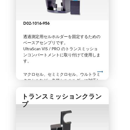
D02-1016-956
透過測定用セルホルダーを固定するための
ベースアセンブリです。
UltraScan VIS / PRO のトランスミッショ
ンコンパートメントに取り付けて使用しま
す。
マクロセル、セミミクロセル、ウルトラミ
クロセルなど、各種セルホルダーに対応し
ています。用途に応じて、ガラス製または
プラスチック製の分析セルと組み合わせて
トランスミッションクラン
ご使用ください。
プ
セルおよびホルダーは別売です。