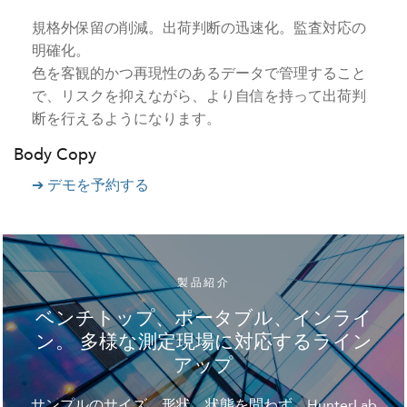
規格外保留の削減。出荷判断の迅速化。監査対応の
明確化。
色を客観的かつ再現性のあるデータで管理すること
で、リスクを抑えながら、より自信を持って出荷判
断を行えるようになります。
Body Copy
➔ デモを予約する
製品紹介
ベンチトップ、ポータブル、インライ
ン。 多様な測定現場に対応するライン
アップ
サンプルのサイズ、形状、状態を問わず、HunterLab