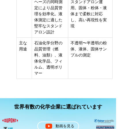
ヘーズの同時測
スタンドアロン運
定により品質管
用。固体・粉体・液
理を効率化。液
体まで柔軟に対応
体測定に適した
し、高い再現性を実
堅牢なスタンド
現
アロン設計
主な
石油化学分野の
不透明〜半透明の粉
用途
品質管理（燃
体、液体、固体サン
料、油類）、液
プルの測定
体化学品、フィ
ルム、透明ポリ
マー
世界有数の化学企業に選ばれています
動画を見る