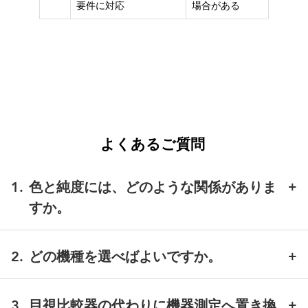
要件に対応
場合がある
よくあるご質問
1
.
色と純度には、どのような関係がありま
すか。
黄色や赤みの変化は、酸化、金属混入、重質成分の増
加などの兆候として現れることがあります。測定機器
2
.
どの機種を選べばよいですか。
を用いることで、目視で分かる前の段階から変化を定
透明な液体やフィルムで、色・ヘーズ・NTUを評価し
量的に把握できます。
たい場合は
Vista L2
が適しています。不透明固体や粉
3
.
目視比較器の代わりに機器測定へ置き換