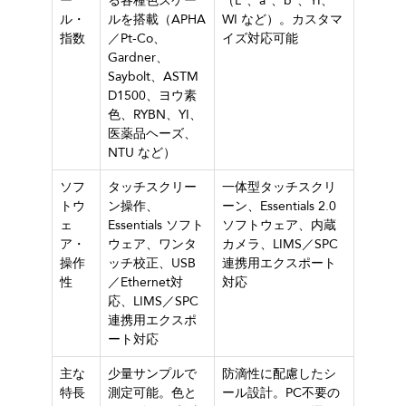
ー
る各種色スケー
（L*、a*、b*、YI、
ル・
ルを搭載（APHA
WI など）。カスタマ
指数
／Pt-Co、
イズ対応可能
Gardner、
Saybolt、ASTM
D1500、ヨウ素
色、RYBN、YI、
医薬品ヘーズ、
NTU など）
ソフ
タッチスクリー
一体型タッチスクリ
トウ
ン操作、
ーン、Essentials 2.0
ェ
Essentials ソフト
ソフトウェア、内蔵
ア・
ウェア、ワンタ
カメラ、LIMS／SPC
操作
ッチ校正、USB
連携用エクスポート
性
／Ethernet対
対応
応、LIMS／SPC
連携用エクスポ
ート対応
主な
少量サンプルで
防滴性に配慮したシ
特長
測定可能。色と
ール設計。PC不要の