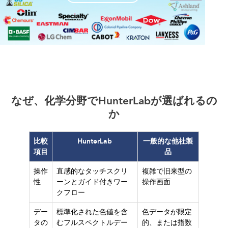
なぜ、化学分野でHunterLabが選ばれるの
か
比較
HunterLab
一般的な他社製
項目
品
操作
直感的なタッチスクリ
複雑で旧来型の
性
ーンとガイド付きワー
操作画面
クフロー
デー
標準化された色値を含
色データが限定
タの
むフルスペクトルデー
的、または指数