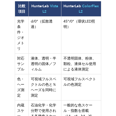
比較
HunterLab
Vista
HunterLab
ColorFlex
項目
L2
L2
光学
d/0°（拡散透
45°/0°（環状LED照
条
過）
明）
件・
ジオ
メト
リ
対応
液体、透明・半
不透明固体、粉体、
サン
透明の固体／フ
顆粒、液体セル使用
プル
ィルム
による液体測定
色・
可視域フルスペ
可視域フルスペクト
ヘー
クトルの色と％
ルの色測定
ズ測
ヘーズを同時に
定
測定
内蔵
石油化学・化学
一般的な色スケー
スケ
分野で使用され
ル・指数を搭載