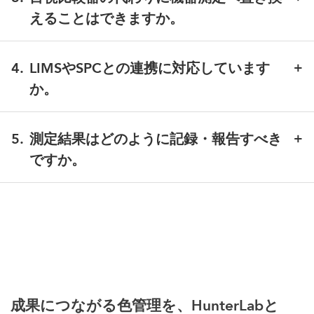
体を45°/0°ジオメトリで測定したい場合は
ColorFlex
えることはできますか。
L2
が適しています。
はい。機器測定により、評価の主観性を低減し、微小
なΔEレベルの変化も把握しやすくなります。また、記
4
.
LIMSやSPCとの連携に対応しています
録性の高い監査対応データの整備にもつながります。
か。
はい。両機種とも、分光データや各種指数を
LIMS/SPCシステムへエクスポートでき、傾向管理や
5
.
測定結果はどのように記録・報告すべき
ロット比較の効率化を支援します。
ですか。
測定結果を報告する際は、
ジオメトリ、使用した指
数・スケール、光源／観察条件
を必ず明記することを
推奨します。
例：APHA（ASTM D1209）、D65/10°、
Vista l2
、10
mmセル
成果につながる色管理を、HunterLabと