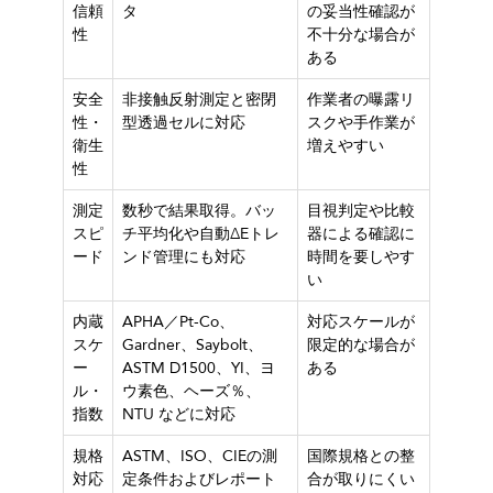
信頼
タ
の妥当性確認が
性
不十分な場合が
ある
安全
非接触反射測定と密閉
作業者の曝露リ
性・
型透過セルに対応
スクや手作業が
衛生
増えやすい
性
測定
数秒で結果取得。バッ
目視判定や比較
スピ
チ平均化や自動ΔEトレ
器による確認に
ード
ンド管理にも対応
時間を要しやす
い
内蔵
APHA／Pt-Co、
対応スケールが
スケ
Gardner、Saybolt、
限定的な場合が
ー
ASTM D1500、YI、ヨ
ある
ル・
ウ素色、ヘーズ％、
指数
NTU などに対応
規格
ASTM、ISO、CIEの測
国際規格との整
対応
定条件およびレポート
合が取りにくい