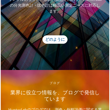
の分光測色計・比色計は幅広い測定ニーズに対応し
ます。
どのように
ブログ
業界に役立つ情報を、ブログで発信し
ています
HunterLabのブログでは、測色・外観評価に関する業