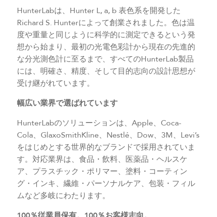
HunterLabは、Hunter L, a, b 表色系を開発した
Richard S. Hunterによって創業されました。色は温
度や重量と同じように科学的に測定できるという発
想から始まり、最初の光電色彩計から現在の先進的
な分光測色計に至るまで、すべてのHunterLab製品
には、明確さ、精度、そして目的志向の設計思想が
受け継がれています。
幅広い業界で選ばれています
HunterLabのソリューションは、Apple、Coca-
Cola、GlaxoSmithKline、Nestlé、Dow、3M、Levi’s
をはじめとする世界的なブランドで採用されていま
す。対応業界は、食品・飲料、医薬品・ヘルスケ
ア、プラスチック・ポリマー、塗料・コーティン
グ・インキ、繊維・パーソナルケア、包装・フィル
ムなど多岐にわたります。
100％従業員保有。100％お客様志向。