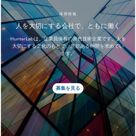
採用情報
人を大切にする会社で、ともに働く
HunterLabは、従業員保有の測色技術企業です。人を
大切にする文化のもとで、意欲ある仲間を求めてい
ます。
募集を見る