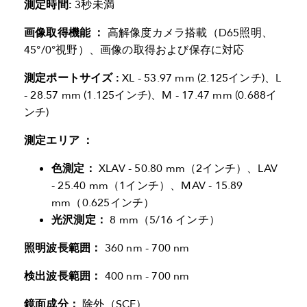
測定時間:
3秒未満
画像取得機能
：
高解像度カメラ搭載（D65照明、
45°/0°視野）、画像の取得および保存に対応
測定ポートサイズ
:
XL - 53.97 mm (2.125インチ)、L
- 28.57 mm (1.125インチ)、M - 17.47 mm (0.688イ
ンチ)
測定エリア
：
色測定：
XLAV - 50.80 mm（2インチ）、LAV
- 25.40 mm（1インチ）、MAV - 15.89
mm（0.625インチ）
光沢測定：
8 mm（5/16 インチ）
照明波長範囲：
360 nm - 700 nm
検出波長範囲：
400 nm - 700 nm
鏡面成分：
除外（SCE）