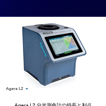
Agera L2
Agera L2 分光測色計の特長と利点