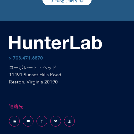
デモを予約する
703.471.6870
コーポレート・ヘッド
11491 Sunset Hills Road
Reston, Virginia 20190
連絡先
Follow us on LinkedIn
Follow us on YouTube
Follow us on Facebook
Follow us on X (formerly Twitter)
Follow us on Instagram