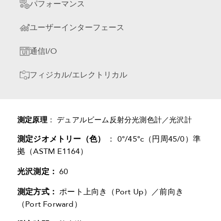
パフォーマンス
ユーザーインターフェース
通信I/O
フィジカル/エレクトリカル
測定原理
： デュアルビーム反射分光測色計／光沢計
測定ジオメトリー（色）
： 0°/45°c（円周45/0）準
拠（ASTM E1164）
光沢測定：
60
測定方式：
ポート上向き（Port Up）／前向き
（Port Forward）