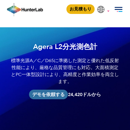
Agera L2
お見積もり
Agera L2分光測色計
標準光源A／C／D65に準拠した測定と優れた低反射
性能により、厳格な品質管理にも対応。大面積測定
とPC一体型設計により、高精度と作業効率を両立し
ます。
24,420ドルから
デモを依頼する