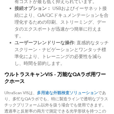
有コストが最も低く抑えられています。
接続オプション：
USBおよびイーサネット接
続により、QA/QCドキュメンテーションを合
理化するための印刷、ストリーミング、デー
タのエクスポートが迅速かつ簡単に行えま
す。
ユーザーフレンドリーな操作:
直感的なタッチ
スクリーン・ナビゲーションとワンタッチ標
準化により、トレーニングの必要性を減ら
し、時間を節約します。
ウルトラスキャンVIS - 万能なQAラボ用ワー
クホース
UltraScan VISは、
多用途な外観検査ソリューション
であ
り、多忙なQAラボでも、特に製造ラインで透明なプラス
チックプリフォーム以外を扱う場合でも使用できます。
透過率と反射率の両方で測定できる光学形状を持つこの