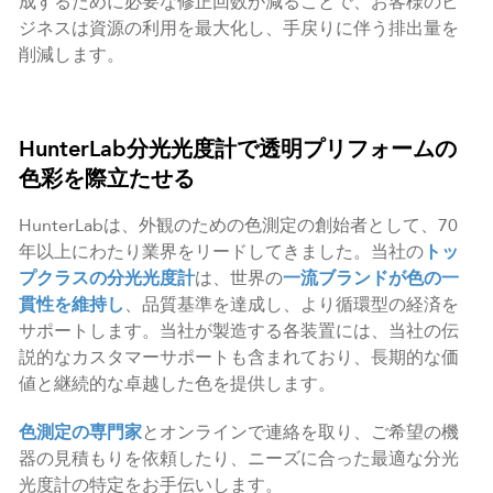
成するために必要な修正回数が減ることで、お客様のビ
ジネスは資源の利用を最大化し、手戻りに伴う排出量を
削減します。
HunterLab分光光度計で透明プリフォームの
色彩を際立たせる
HunterLabは、外観のための色測定の創始者として、70
年以上にわたり業界をリードしてきました。当社の
トッ
プクラスの分光光度計
は、世界の
一流ブランドが色の一
貫性を維持し
、品質基準を達成し、より循環型の経済を
サポートします。当社が製造する各装置には、当社の伝
説的なカスタマーサポートも含まれており、長期的な価
値と継続的な卓越した色を提供します。
色測定の専門家
とオンラインで連絡を取り、ご希望の機
器の見積もりを依頼したり、ニーズに合った最適な分光
光度計の特定をお手伝いします。