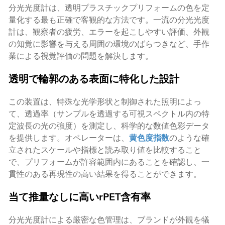
分光光度計は、透明プラスチックプリフォームの色を定
量化する最も正確で客観的な方法です。一流の分光光度
計は、観察者の疲労、エラーを起こしやすい評価、外観
の知覚に影響を与える周囲の環境のばらつきなど、手作
業による視覚評価の問題を解決します。
透明で輪郭のある表面に特化した設計
この装置は、特殊な光学形状と制御された照明によっ
て、透過率（サンプルを透過する可視スペクトル内の特
定波長の光の強度）を測定し、科学的な数値色彩データ
を提供します。オペレーターは、
黄色度指数
のような確
立されたスケールや指標と読み取り値を比較すること
で、プリフォームが許容範囲内にあることを確認し、一
貫性のある再現性の高い結果を得ることができます。
当て推量なしに高いrPET含有率
分光光度計による厳密な色管理は、ブランドが外観を犠