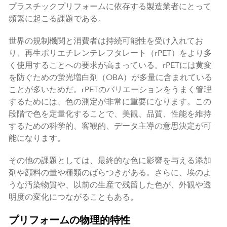
プラスチックプリフォームに依存する製造業者にとって
頻繁に起こる課題である。
世界の規制機関と消費者は持続可能性を受け入れてお
り、再生ポリエチレンテレフタレート（rPET）をより多
く使用することへの要求が高まっている。rPETには黄変
を防ぐための蛍光増白剤（OBA）が多量に含まれている
ことが多いためだ。rPETのバリエーションをうまく管理
するためには、色の測定が非常に重要になります。この
段階で色を定量化することで、美観、品質、性能を維持
するための科学的、客観的、データ主導の意思決定が可
能になります。
その他の課題としては、最終的な色に影響を与える添加
剤や顔料の量や種類のばらつきがある。さらに、埃のよ
うな汚染物質や、以前の生産で残留した色が、外観や透
明度の変化につながることもある。
プリフォームの物理的特性