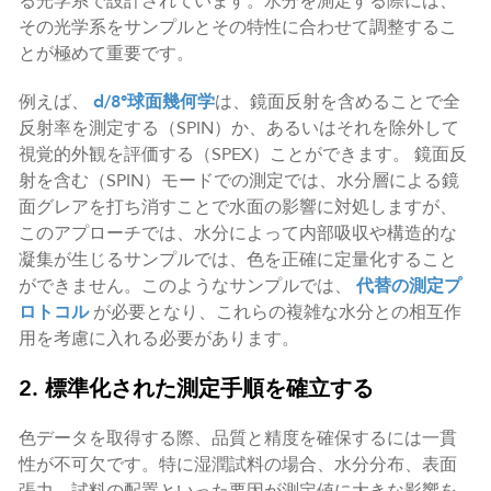
る光学系で設計されています。水分を測定する際には、
その光学系をサンプルとその特性に合わせて調整するこ
とが極めて重要です。
例えば、
d/8°球面幾何学
は、鏡面反射を含めることで全
反射率を測定する（SPIN）か、あるいはそれを除外して
視覚的外観を評価する（SPEX）ことができます。 鏡面反
射を含む（SPIN）モードでの測定では、水分層による鏡
面グレアを打ち消すことで水面の影響に対処しますが、
このアプローチでは、水分によって内部吸収や構造的な
凝集が生じるサンプルでは、色を正確に定量化すること
ができません。このようなサンプルでは、
代替の測定プ
ロトコル
が必要となり、これらの複雑な水分との相互作
用を考慮に入れる必要があります。
2. 標準化された測定手順を確立する
色データを取得する際、品質と精度を確保するには一貫
性が不可欠です。特に湿潤試料の場合、水分分布、表面