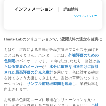
インフォメーション
詳細情報
CONTACT US
HunterLabのソリューションで、湿潤試料の測定を確実に
もはや、湿度による変動が色品質管理プロセスを妨げる
ことはありません。ハンターラボは、
外観評価のための
色測定
のパイオニアです。 70年以上にわたり、当社は
あ
らゆる業界のメーカー
が、
水分に敏感な用途向けに設計
された最高評価の分光光度計
を用いて、色に対する確信
を持てるよう支援してきました。当社の革新的なソリュ
ーションは、
サンプル前処理時間を短縮
し、業務効率を
向上させます。
お客様の色測定ニーズに最適なソリューションを見つ
け、今すぐお見積りをご依頼ください。あるいは、
当社