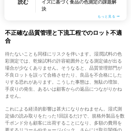
読む
イズに基づく食品の色測定の課題解
決
もっと見る
不正確な品質管理と下流工程でのロット不適
合
待たないことも同様にリスクを伴います。湿潤試料の色
彩測定では、乾燥試料の許容範囲外となる測定値が出る
場合が少なくありません。そうなると、品質管理部門が
不良ロットを誤って合格させたり、良品を不合格にした
りする恐れがあります。こうした事態は、無駄の増加、
手戻りの発生、あるいは顧客からの返品につながりかね
ません。
これによる経済的影響は甚大になりかねません。湿式測
定値の読み取りをたった1回誤るだけで、規格外製品を数
千ポンド分も顧客に出荷することになり、多額の費用を
要するリコールやチャージバック、さらには取引関係の