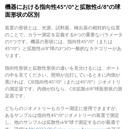
機器における指向性45°/0°と拡散性d/8°の球
面形状の区別
装置の形状とは、光源、試料面、検出器の相対的な位置
のことで、カラー測定を定義する6つの重要なパラメータ
の1つです。機器の形状には、指向性45°/0°（または
45°/0°）と拡散性d/8°球の2つの一般的なカテゴリーがあ
ります。
指向性形状と拡散性形状の違いを見分けるには、ポート
の中を見てください。照明が点灯しているときに内側が
黒ければ、CIE指向性45°/0°（または45°/0°）ジオメトリ
の測定器です。内側が白なら、CIE拡散d/8°球面形状の測
定器です。
どちらのジオメトリーもカラー測定に使用できますが、
あるサンプルは指向性45°/0°ジオメトリーの装置で測定
し、他のサンプルは拡散性d/8°球で測定するのが最適で