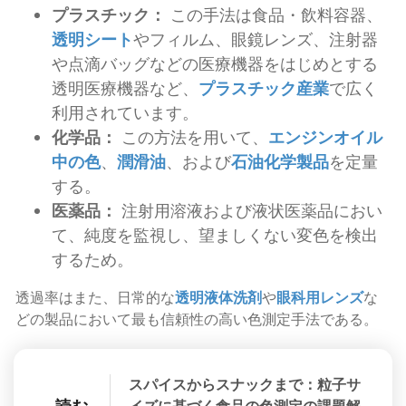
プラスチック：
この手法は食品・飲料容器、
透明シート
やフィルム、眼鏡レンズ、注射器
や点滴バッグなどの医療機器をはじめとする
透明医療機器など、
プラスチック産業
で広く
利用されています。
化学品：
この方法を用いて、
エンジンオイル
中の色
、
潤滑油
、および
石油化学製品
を定量
する。
医薬品：
注射用溶液および液状医薬品におい
て、純度を監視し、望ましくない変色を検出
するため。
透過率はまた、日常的な
透明液体洗剤
や
眼科用レンズ
な
どの製品において最も信頼性の高い色測定手法である。
スパイスからスナックまで：粒子サ