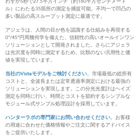
わずか5秒で27.5平方インチ（約180平方センチメート
ル）にわたる35箇所の測定を捕捉可能。不均一で凹凸の
多い製品の高スループット測定に最適です。
アジェラは、人間の目が色を認識する仕組みを再現する
0°/45°円周幾何学を備えた、信頼性の高いオールインワン
ソリューションとして開発されました。さらにアジェラ
は光沢度を同時に測定するため、比類のない汎用性と価
値を実現しています。
当社のVistaモデルをご検討ください
。市場最低の総所有
コストと、全波長または定常透過率測定における最強の
ソリューションを実現します。この分光光度計はヘイズ
測定を同時に行い、時間とコストを節約するシンプルな
モジュール式サンプル処理設計を採用しています。
ハンターラボの専門家にお問い合わせください
。お客様
の用途に合わせた価格情報やご注文に関するアドバイス
をご提供いたします。