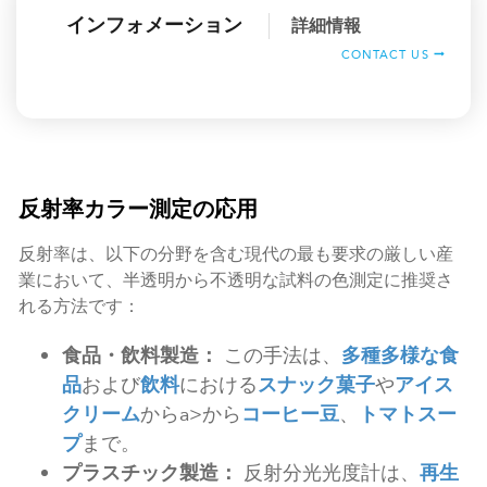
インフォメーション
詳細情報
CONTACT US
反射率カラー測定の応用
反射率は、以下の分野を含む現代の最も要求の厳しい産
業において、半透明から不透明な試料の色測定に推奨さ
れる方法です：
食品・飲料製造：
この手法は、
多種多様な食
品
および
飲料
における
スナック菓子
や
アイス
クリーム
からa>から
コーヒー豆
、
トマトスー
プ
まで。
プラスチック製造：
反射分光光度計は、
再生