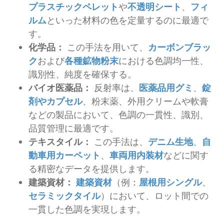
プラスチックペレット
や
不透明シート
、
フィ
ルム
といった材料の色を定量するのに最適で
す。
化学品：
この手法を用いて、
カーボンブラッ
ク
および
各種鉱物粉末
における色調均一性、
識別性、純度を確保する。
バイオ医薬品：
反射率は、
医薬品用グミ
、
錠
剤やカプセル
、粉末薬、外用クリームや軟膏
などの製品において、色調の一貫性、識別、
品質管理に最適です。
テキスタイル：
この手法は、
デニム生地
、
自
動車用カーペット
、
車両用内装材
などに関す
る精密なデータを提供します。
建築資材：
建築資材
（例：
屋根用シングル
、
セラミックタイル
）において、ロット間での
一貫した色調を実現します。