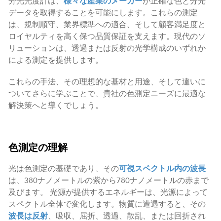
分光光度計は、
様々な産業のメーカー
が正確な色と分光
データを取得することを可能にします。これらの測定
は、規制順守、業界標準への適合、そして顧客満足度と
ロイヤルティを高く保つ品質保証を支えます。現代のソ
リューションは、透過または反射の光学構成のいずれか
による測定を提供します。
これらの手法、その理想的な基材と用途、そして違いに
ついてさらに学ぶことで、貴社の色測定ニーズに最適な
解決策へと導くでしょう。
色測定の理解
光は色測定の基礎であり、その
可視スペクトル内の波長
は、380ナノメートルの紫から780ナノメートルの赤まで
及びます。 光源が提供するエネルギーは、光源によって
スペクトル全体で変化します。物質に遭遇すると、その
波長は反射
、吸収、屈折、透過、散乱、または回折され