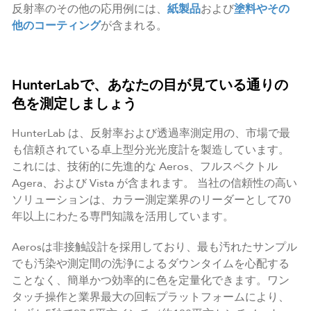
反射率のその他の応用例には、
紙製品
および
塗料やその
他のコーティング
が含まれる。
HunterLabで、あなたの目が見ている通りの
色を測定しましょう
HunterLab は、反射率および透過率測定用の、市場で最
も信頼されている卓上型分光光度計を製造しています。
これには、技術的に先進的な Aeros、フルスペクトル
Agera、および Vista が含まれます。 当社の信頼性の高い
ソリューションは、カラー測定業界のリーダーとして70
年以上にわたる専門知識を活用しています。
Aerosは非接触設計を採用しており、最も汚れたサンプル
でも汚染や測定間の洗浄によるダウンタイムを心配する
ことなく、簡単かつ効率的に色を定量化できます。ワン
タッチ操作と業界最大の回転プラットフォームにより、