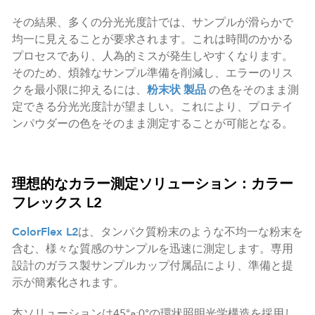
その結果、多くの分光光度計では、サンプルが滑らかで
均一に見えることが要求されます。これは時間のかかる
プロセスであり、人為的ミスが発生しやすくなります。
そのため、煩雑なサンプル準備を削減し、エラーのリス
クを最小限に抑えるには、
粉末状
製品
の色をそのまま測
定できる分光光度計が望ましい。これにより、プロテイ
ンパウダーの色をそのまま測定することが可能となる。
理想的なカラー測定ソリューション：カラー
フレックス L2
ColorFlex L2
は、タンパク質粉末のような不均一な粉末を
含む、様々な質感のサンプルを迅速に測定します。専用
設計のガラス製サンプルカップ付属品により、準備と提
示が簡素化されます。
本ソリューションは45°a:0°の環状照明光学構造を採用し