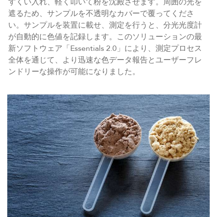
すくい入れ、軽く叩いて粉を沈殿させます。周囲の光を
遮るため、サンプルを不透明なカバーで覆ってくださ
い。サンプルを装置に載せ、測定を行うと、分光光度計
が自動的に色値を記録します。このソリューションの最
新ソフトウェア「Essentials 2.0」により、測定プロセス
全体を通じて、より迅速な色データ報告とユーザーフレ
ンドリーな操作が可能になりました。