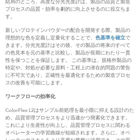
結局のところ、高度な分光光度計は、製品の品質と製造
プロセスの品質・効率を劇的に向上させるのに役立ちま
す。
新しいプロテインパウダーの配合を開発する際、製品の
理想的な色を定義し定量化することで、
色基準を確立
で
きます。分光光度計はその後、その製品の将来のすべて
の色見本を元の基準と比較し、製品が長期にわたり一貫
性を保つことを保証します。 この基準は、規格外製品の
特定や、対処が必要な原料・工程上の潜在的問題の警告
に不可欠であり、正確性を最適化するための製造プロセ
スの改善を可能にします。
ワークフローの効率化
ColorFlex L2はサンプル前処理を最小限に抑える設計のた
め、品質管理プロセスをより迅速かつ簡素化できます。
これにより生産性が向上し、品質管理プロセスに関わる
オペレーターの学習曲線が短縮されます。さらに、オペ