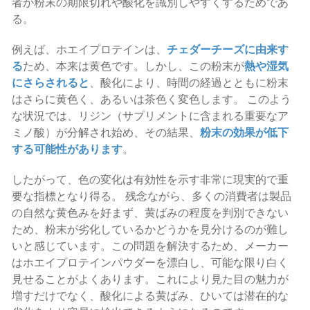
者が粉末の期限切れや酸化を識別しやすくするためであ
る。
例えば、ホエイプロテインは、
チェダーチーズに由来す
る
ため、本来は黄色です。しかし、この粉末が
熱や湿気
にさらされると
、酸化により、時間の経過とともに粉末
はさらに黄色く、あるいは茶色く変色します。 このよう
な状況では、リジン（サプリメントに含まれる重要なア
ミノ酸）が分解され始め、その結果、
粉末の効果が低下
する可能性があります
。
したがって、色の変化は有効性を示す非常に現実的で重
要な指標となり得る。 残念ながら、多くの消費者は製品
の自然な黄色みを好まず、黄ばみの程度を判別できない
ため、粉末が劣化しているかどうかを見分けるのが難し
いと感じています。この問題を解決するため、メーカー
はホエイプロテインパウダーを漂白し、可能な限り白く
見せることがよくあります。これにより見た目の魅力が
増すだけでなく、酸化による黄ばみ、ひいては潜在的な