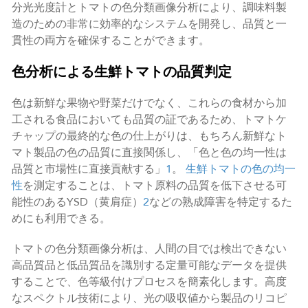
分光光度計とトマトの色分類画像分析により、調味料製
造のための非常に効率的なシステムを開発し、品質と一
貫性の両方を確保することができます。
色分析による生鮮トマトの品質判定
色は新鮮な果物や野菜だけでなく、これらの食材から加
工される食品においても品質の証であるため、トマトケ
チャップの最終的な色の仕上がりは、もちろん新鮮なト
マト製品の色の品質に直接関係し、「色と色の均一性は
品質と市場性に直接貢献する」
1
。
生鮮トマトの色の均一
性
を測定することは、トマト原料の品質を低下させる可
能性のあるYSD（黄肩症）
2
などの熟成障害を特定するた
めにも利用できる。
トマトの色分類画像分析は、人間の目では検出できない
高品質品と低品質品を識別する定量可能なデータを提供
することで、色等級付けプロセスを簡素化します。高度
なスペクトル技術により、光の吸収値から製品のリコピ