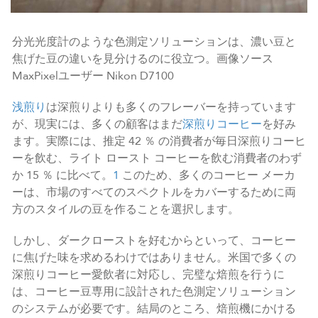
分光光度計のような色測定ソリューションは、濃い豆と
焦げた豆の違いを見分けるのに役立つ。画像ソース
MaxPixelユーザー Nikon D7100
浅煎り
は深煎りよりも多くのフレーバーを持っています
が、現実には、多くの顧客はまだ
深煎りコーヒー
を好み
ます。実際には、推定 42 ％ の消費者が毎日深煎りコーヒ
ーを飲む、ライト ロースト コーヒーを飲む消費者のわず
か 15 ％ に比べて。
1
このため、多くのコーヒー メーカ
ーは、市場のすべてのスペクトルをカバーするために両
方のスタイルの豆を作ることを選択します。
しかし、ダークローストを好むからといって、コーヒー
に焦げた味を求めるわけではありません。米国で多くの
深煎りコーヒー愛飲者に対応し、完璧な焙煎を行うに
は、コーヒー豆専用に設計された色測定ソリューション
のシステムが必要です。結局のところ、焙煎機にかける