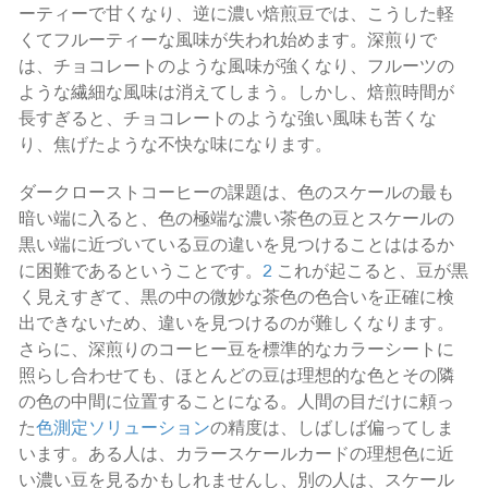
ーティーで甘くなり、逆に濃い焙煎豆では、こうした軽
くてフルーティーな風味が失われ始めます。深煎りで
は、チョコレートのような風味が強くなり、フルーツの
ような繊細な風味は消えてしまう。しかし、焙煎時間が
長すぎると、チョコレートのような強い風味も苦くな
り、焦げたような不快な味になります。
ダークローストコーヒーの課題は、色のスケールの最も
暗い端に入ると、色の極端な濃い茶色の豆とスケールの
黒い端に近づいている豆の違いを見つけることははるか
に困難であるということです。
2
これが起こると、豆が黒
く見えすぎて、黒の中の微妙な茶色の色合いを正確に検
出できないため、違いを見つけるのが難しくなります。
さらに、深煎りのコーヒー豆を標準的なカラーシートに
照らし合わせても、ほとんどの豆は理想的な色とその隣
の色の中間に位置することになる。人間の目だけに頼っ
た
色測定ソリューション
の精度は、しばしば偏ってしま
います。ある人は、カラースケールカードの理想色に近
い濃い豆を見るかもしれませんし、別の人は、スケール