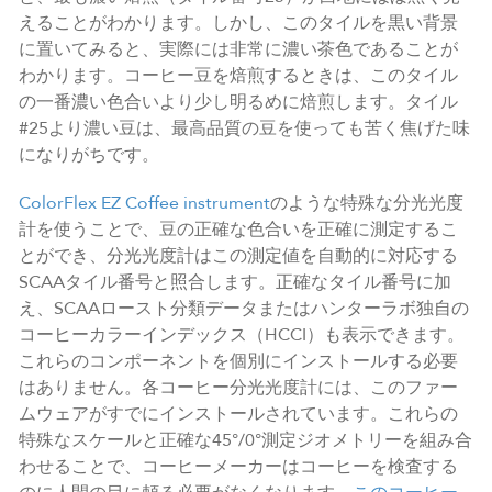
えることがわかります。しかし、このタイルを黒い背景
に置いてみると、実際には非常に濃い茶色であることが
わかります。コーヒー豆を焙煎するときは、このタイル
の一番濃い色合いより少し明るめに焙煎します。タイル
#25より濃い豆は、最高品質の豆を使っても苦く焦げた味
になりがちです。
ColorFlex EZ Coffee instrument
のような特殊な分光光度
計を使うことで、豆の正確な色合いを正確に測定するこ
とができ、分光光度計はこの測定値を自動的に対応する
SCAAタイル番号と照合します。正確なタイル番号に加
え、SCAAロースト分類データまたはハンターラボ独自の
コーヒーカラーインデックス（HCCI）も表示できます。
これらのコンポーネントを個別にインストールする必要
はありません。各コーヒー分光光度計には、このファー
ムウェアがすでにインストールされています。これらの
特殊なスケールと正確な45°/0°測定ジオメトリーを組み合
わせることで、コーヒーメーカーはコーヒーを検査する