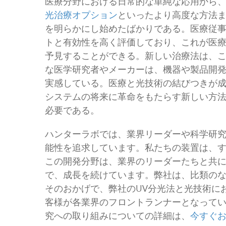
医療分野における日常的な単純な応用から
光治療オプション
といったより高度な方法
を明らかにし始めたばかりである。医療従
トと有効性を高く評価しており、これが医
予見することができる。新しい治療法は、
な医学研究者やメーカーは、機器や製品開
実感している。医療と光技術の結びつきが
システムの将来に革命をもたらす新しい方
必要である。
ハンターラボでは、業界リーダーや科学研
能性を追求しています。私たちの装置は、
この開発分野は、業界のリーダーたちと共
で、成長を続けています。弊社は、比類の
そのおかげで、弊社のUV分光法と光技術に
客様が各業界のフロントランナーとなっています
究への取り組みについての詳細は、
今すぐ