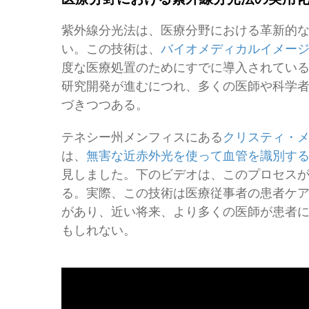
紫外線分光法は、医療分野における革新的
い。この技術は、
バイオメディカルイメー
度な医療処置のためにすでに導入されてい
研究開発が進むにつれ、多くの医師や科学
づきつつある。
テネシー州メンフィスにある
クリスティ・
は、
無害な近赤外光を使って血管を識別す
見しました。下のビデオは、このプロセス
る。実際、この技術は医療従事者の患者ケ
があり、近い将来、より多くの医師が患者
もしれない。