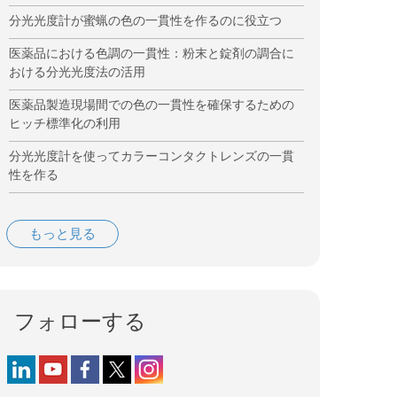
分光光度計が蜜蝋の色の一貫性を作るのに役立つ
医薬品における色調の一貫性：粉末と錠剤の調合に
おける分光光度法の活用
医薬品製造現場間での色の一貫性を確保するための
ヒッチ標準化の利用
分光光度計を使ってカラーコンタクトレンズの一貫
性を作る
もっと見る
フォローする
Follow us on LinkedIn
Follow us on YouTube
Follow us on Facebook
Follow us on X (formerly Twitter)
Follow us on Instagram