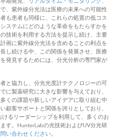
、早期発見、
リアルタイム・モニタリング、
まで、紫外線分光法は医療の未来への可能性
事者も患者も同様に、これらの処置の低コス
療システムにどのような革命をもたらすかを
この技術を利用する方法を提示し続け、主要
発計画に紫外線分光法を含めることの利点を
成長し続ける中、この関係を発展させ、医療
法を発見するためには、分光分析の専門家が
究者と協力し、分光光度計テクノロジーの可
すでに製薬研究に大きな影響を与えており、
に多くの課題や新しいアイデアに取り組む中
ない顧客サポートと関係を誇りとしており、
おけるリーダーシップを利用して、多くのお
。HunterLabの光技術およびUV分光研
お問い合わせください
。