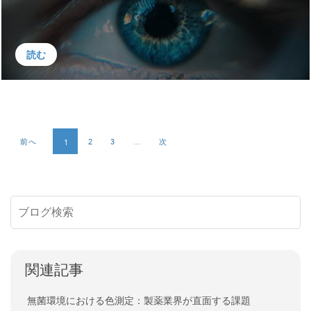
読む
前へ
2
3
…
次
1
関連記事
無菌環境における色測定：製薬業界が直面する課題