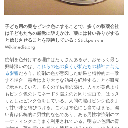
子ども用の薬をピンク色にすることで、多くの製薬会社
は子どもたちの感覚に訴えかけ、薬には甘い香りがする
と信じさせることを期待している
：Stickpen via
Wikimedia.org
錠剤を色分けする理由はたくさんあるが、おそらく最も
興味深いのは、
これらの色の多くが私たちの精神に与え
る影響
だろう。錠剤の色が意図した結果と精神的に一致
する場合、患者はより大きな効果を経験することが研究
で示されている。多くの子供用の薬は、人々が黄色より
もピンク色のレモネードを選ぶのと同じ理由で、はっき
りとしたピンク色をしている。人間の脳はピンク色をよ
り甘い味と結びつける。これは青色にも当てはまる。濃
い青は伝統的に男性的な色であり、ある男性増強剤のマ
ーケティングにうまく利用されている。明るい色調の青