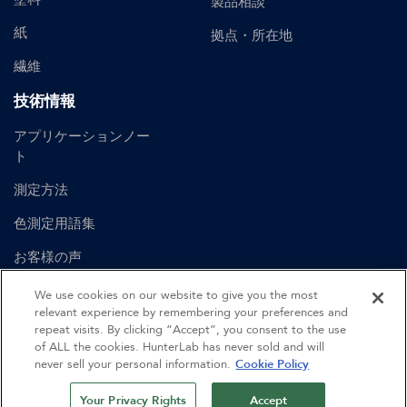
製品相談
紙
拠点・所在地
繊維
技術情報
アプリケーションノー
ト
測定方法
色測定用語集
お客様の声
ユーザーマニュアル
We use cookies on our website to give you the most
relevant experience by remembering your preferences and
repeat visits. By clicking “Accept”, you consent to the use
of ALL the cookies. HunterLab has never sold and will
©
2026
Hunter Associates Laboratory, Inc.
never sell your personal information.
Cookie Policy
認証
利用規約
プライバシーポリシー
サイトマップ
Your Privacy Rights
Accept