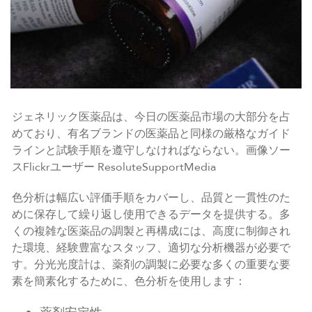
ジェネリック医薬品は、今日の医薬品市場の大部分を占
めており、有名ブランドの医薬品と同様の厳格なガイド
ラインと試験手順を遵守しなければならない。画像ソー
スFlickrユーザー ResoluteSupportMedia
色分析は幅広い評価手順をカバーし、品質と一貫性のた
めに保存して繰り返し使用できるデータを提供する。多
くの複雑な医薬品の調製と再構成には、高度に制御され
た環境、経験豊富なスタッフ、適切な分析機器が必要で
す。分光光度計は、薬剤の調製に必要な多くの重要な要
素を簡素化するために、色分析を使用します：