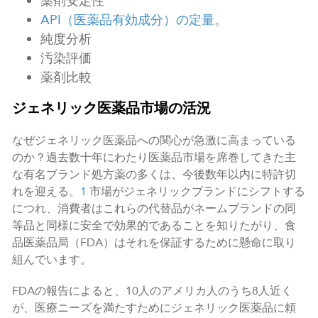
薬剤安定性
API（医薬品有効成分）の定量
。
純度分析
汚染評価
薬剤比較
ジェネリック医薬品市場の活況
なぜジェネリック医薬品への関心が急激に高まっている
のか？過去数十年にわたり医薬品市場を席巻してきた主
な有名ブランド処方薬の多くは、今後数年以内に特許切
れを迎える。
1
市場がジェネリックブランドにシフトする
につれ、消費者はこれらの代替品がネームブランドの同
等品と同様に安全で効果的であることを知りたがり、食
品医薬品局（FDA）はそれを保証するために懸命に取り
組んでいます。
FDAの報告によると、10人のアメリカ人のうち8人近く
が、医療ニーズを満たすためにジェネリック医薬品に頼