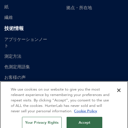
紙
拠点・所在地
繊維
技術情報
アプリケーションノー
ト
測定方法
色測定用語集
お客様の声
ユーザーマニュアル
We use cookies on our website to give you the most
relevant experience by remembering your preferences and
repeat visits. By clicking “Accept”, you consent to the use
of ALL the cookies. HunterLab has never sold and will
©
2026
Hunter Associates Laboratory, Inc.
never sell your personal information.
Cookie Policy
認証
利用規約
プライバシーポリシー
サイトマップ
Your Privacy Rights
Accept
行動規範