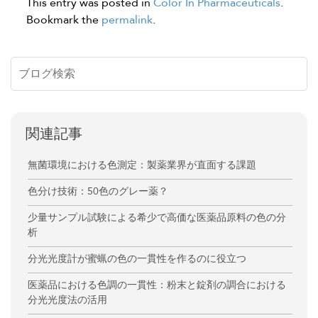
This entry was posted in
Color In Pharmaceuticals
.
Bookmark the
permalink
.
関連記事
無菌環境における色測定：製薬業界が直面する課題
色分け技術：50色のグレー薬？
少量サンプル試験による希少で高価な医薬品原料の色の分
析
分光光度計が蜜蝋の色の一貫性を作るのに役立つ
医薬品における色調の一貫性：粉末と錠剤の調合における
分光光度法の活用