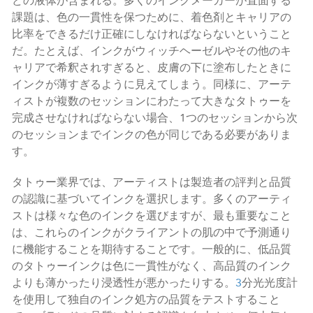
どの液体が含まれる。多くのインクメーカーが直面する
課題は、色の一貫性を保つために、着色剤とキャリアの
比率をできるだけ正確にしなければならないということ
だ。たとえば、インクがウィッチヘーゼルやその他のキ
ャリアで希釈されすぎると、皮膚の下に塗布したときに
インクが薄すぎるように見えてしまう。同様に、アーテ
ィストが複数のセッションにわたって大きなタトゥーを
完成させなければならない場合、1つのセッションから次
のセッションまでインクの色が同じである必要がありま
す。
タトゥー業界では、アーティストは製造者の評判と品質
の認識に基づいてインクを選択します。多くのアーティ
ストは様々な色のインクを選びますが、最も重要なこと
は、これらのインクがクライアントの肌の中で予測通り
に機能することを期待することです。一般的に、低品質
のタトゥーインクは色に一貫性がなく、高品質のインク
よりも薄かったり浸透性が悪かったりする。
3
分光光度計
を使用して独自のインク処方の品質をテストすること