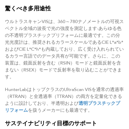
驚くべき多用途性
ウルトラスキャンVISは、360～780ナノメートルの可視ス
ペクトル全域の波長で光の強度を測定します-あらゆる色
の不透明プラスチックプリフォームに最適です。この分
光光度計は、推奨されるカラースケールであるCIE L*a*b*
およびCIE L*C*h*も内蔵しており、広く受け入れられてい
るカラー言語でのデータ共有が可能です。さらに、この
装置は、鏡面反射を含む（RSIN）モードと鏡面反射を含
まない（RSEX）モードで反射率を取り込むことができま
す。
HunterLabはトップクラスのUltraScan VISを通常の透過率
（RTRAN）と全透過率（TTRAN）の両方を定量化できる
ように設計しており、半透明および
透明プラスチックプ
リフォーム
を扱うメーカーにも最適です。
サステイナビリティ目標のサポート