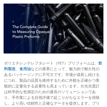
ポリエチレンテレフタレート（PET）プリフォームは、
飲
料製造
、
食用油
などの業界にとって、魅力的で耐久性の
あるパッケージングに不可欠です。市場が成長し続ける
につれ、製品の品質を維持するために外観を正確かつ客
観的に定量化する必要性も高まっています。分光光度計
は科学的な色測定のための最良のソリューションであ
り、手作業による目視評価で起こりがちなエラーを排除
し、より高い信頼性と正確なデータを提供します。プリ