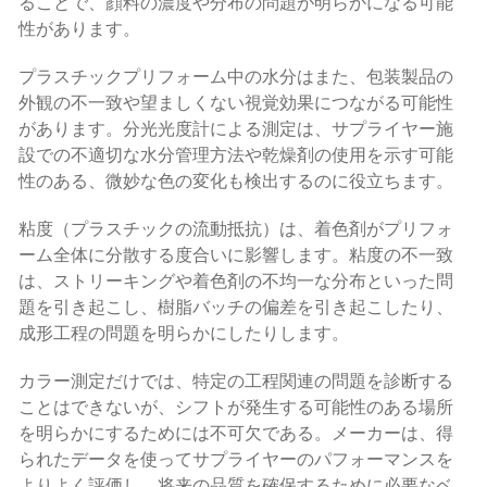
ることで、顔料の濃度や分布の問題が明らかになる可能
性があります。
プラスチックプリフォーム中の水分はまた、包装製品の
外観の不一致や望ましくない視覚効果につながる可能性
があります。分光光度計による測定は、サプライヤー施
設での不適切な水分管理方法や乾燥剤の使用を示す可能
性のある、微妙な色の変化も検出するのに役立ちます。
粘度（プラスチックの流動抵抗）は、着色剤がプリフォ
ーム全体に分散する度合いに影響します。粘度の不一致
は、ストリーキングや着色剤の不均一な分布といった問
題を引き起こし、樹脂バッチの偏差を引き起こしたり、
成形工程の問題を明らかにしたりします。
カラー測定だけでは、特定の工程関連の問題を診断する
ことはできないが、シフトが発生する可能性のある場所
を明らかにするためには不可欠である。メーカーは、得
られたデータを使ってサプライヤーのパフォーマンスを
よりよく評価し、将来の品質を確保するために必要なベ