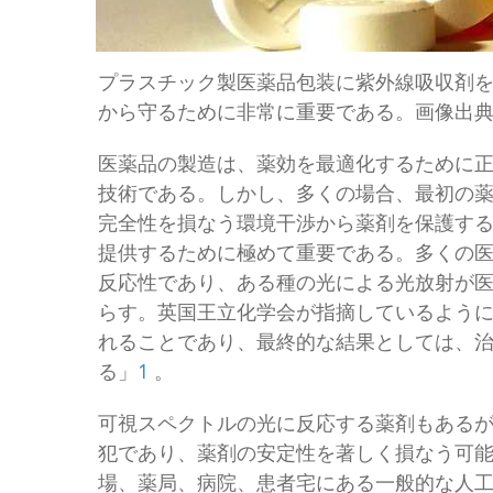
プラスチック製医薬品包装に紫外線吸収剤
から守るために非常に重要である。画像出典Flickrユ
医薬品の製造は、薬効を最適化するために
技術である。しかし、多くの場合、最初の
完全性を損なう環境干渉から薬剤を保護す
提供するために極めて重要である。多くの
反応性であり、ある種の光による光放射が
らす。英国王立化学会が指摘しているように、「
れることであり、最終的な結果としては、
る」
1
。
可視スペクトルの光に反応する薬剤もある
犯であり、薬剤の安定性を著しく損なう可
場、薬局、病院、患者宅にある一般的な人