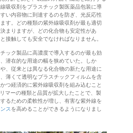
外線吸収剤をプラスチック製医薬品包装に導
やすい内容物に到達するのを防ぎ、光反応性
きます。どの種類の紫外線吸収剤が最も適切
て決まりますが、どの化合物も安定性があ
品と接触しても安全でなければなりません。
スチック製品に高濃度で導入するのが最も効
い、潜在的な用途の幅を狭めていた。しか
歩や、従来とは異なる化合物の新たな用途に
ら、薄くて透明なプラスチックフィルムを含
的かつ経済的に紫外線吸収剤を組み込むこと
ポリマーの種類と品質が拡大したことで、製
成するための柔軟性が増し、有害な紫外線を
エンス
を高めることができるようになりまし