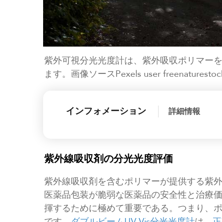
紫外可視分光光度計は、紫外吸収ポリマー
ます。画像ソースPexels user freenaturestoc
インフォメーション
詳細情報
紫外線吸収剤の分光光度評価
紫外線吸収剤を含むポリマーが提供する紫
医薬品包装が脆弱な医薬品の安全性と治療
揮するために極めて重要である。つまり、
です。
ダブルビームUV-Vis分光光度計
は、
正