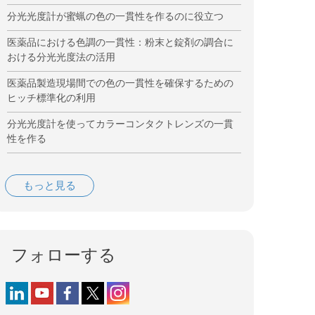
分光光度計が蜜蝋の色の一貫性を作るのに役立つ
医薬品における色調の一貫性：粉末と錠剤の調合に
おける分光光度法の活用
医薬品製造現場間での色の一貫性を確保するための
ヒッチ標準化の利用
分光光度計を使ってカラーコンタクトレンズの一貫
性を作る
もっと見る
フォローする
Follow us on LinkedIn
Follow us on YouTube
Follow us on Facebook
Follow us on X (formerly Twitter)
Follow us on Instagram