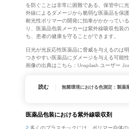
を防ぐことは非常に困難である。保管中に
外線によるダメージから脆弱な医薬品を保
耐光性ポリマーの開発に拍車がかかってい
り、医薬品包装メーカーは紫外線吸収包装
ち、患者の健康を守ることができます。
日光が光反応性医薬品に脅威を与えるのは
つきやすい医薬品にダメージを与える可能
画像の出典はこちら：Unsplash ユーザー Josh
読む
無菌環境における色測定：製薬
医薬品包装における紫外線吸収剤
2
多くのプラスチックには、ポリマー自体の