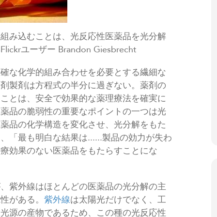
を組み込むことは、光反応性医薬品を光分解
ーザー Brandon Giesbrecht
正確な化学的組み合わせを必要とする繊細な
薬剤製剤は方程式の半分に過ぎない。薬剤の
ることは、安全で効果的な薬理療法を確実に
医薬品の脆弱性の重要なポイントの一つは光
医薬品の化学構造を変化させ、光分解をもた
最も明白な結果は......製品の効力が失わ
治療効果のない医薬品をもたらすことにな
が、紫外線はほとんどの医薬品の光分解の主
能性がある。
紫外線
は太陽光だけでなく、工
工光源の産物であるため、この種の光反応性