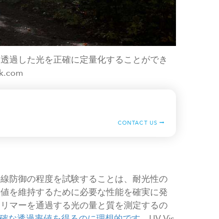
を透過した光を正確に定量化することができ
k.com
CONTACT US
外線防御の程度を試験することは、耐光性の
価値を維持するために必要な性能を確実に発
ポリマーを通過する光の量と質を測定するの
確な透過率値を得るのに理想的です
。UV-Vis