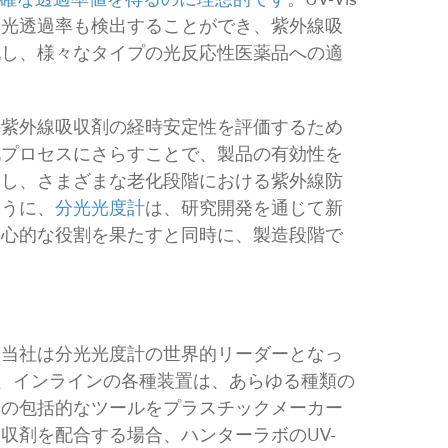
な光透過率も検出することができ、紫外線吸
化し、様々なタイプの光反応性医薬品への適
の紫外線吸収剤の経時安定性を評価するため
化プロセスにさらすことで、製品の有効性を
トし、さまざまな老化段階における紫外線防
ように、
分光光度計
は、研究開発を通じて新
中心的な役割を果たすと同時に、製造段階で
、当社は分光光度計の世界的リーダーとなっ
上型、インラインの各種装置は、あらゆる種類の
めの包括的なツールをプラスチックメーカー
収剤を配合する場合、ハンターラボのUV-