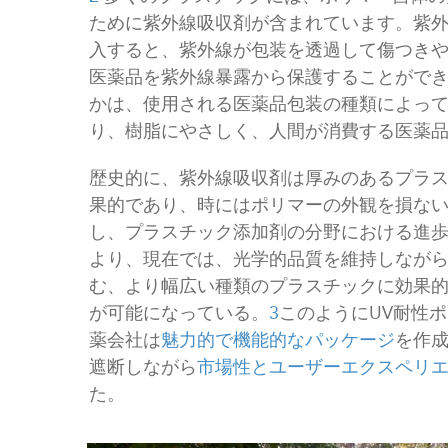
ために紫外線吸収剤が含まれています。紫
入すると、紫外線が包装を透過して傷つき
医薬品を紫外線暴露から保護することがで
かは、使用される医薬品包装の種類によっ
り、樹脂にやさしく、人間が消費する医薬
歴史的に、紫外線吸収剤は厚みのあるプラ
果的であり、時にはポリマーの外観を損な
し、プラスチック添加剤の分野における進
より、現在では、光学的品質を維持しなが
む、より幅広い種類のプラスチックに効果
が可能になっている。
3
このようにUV耐性
薬会社は
魅力的で機能的なパッケージ
を作
遮断しながら
市場性とユーザーエクスペリ
た。