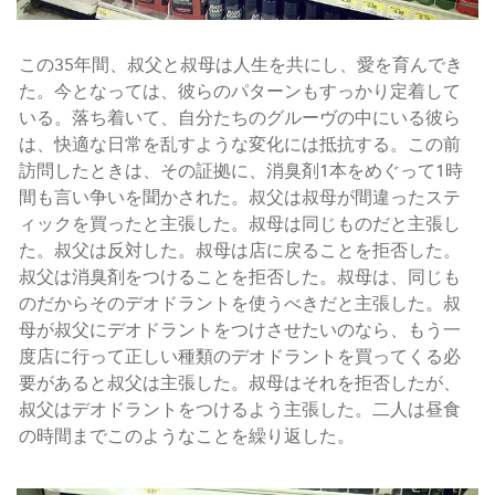
この35年間、叔父と叔母は人生を共にし、愛を育んでき
た。今となっては、彼らのパターンもすっかり定着して
いる。落ち着いて、自分たちのグルーヴの中にいる彼ら
は、快適な日常を乱すような変化には抵抗する。この前
訪問したときは、その証拠に、消臭剤1本をめぐって1時
間も言い争いを聞かされた。叔父は叔母が間違ったステ
ィックを買ったと主張した。叔母は同じものだと主張し
た。叔父は反対した。叔母は店に戻ることを拒否した。
叔父は消臭剤をつけることを拒否した。叔母は、同じも
のだからそのデオドラントを使うべきだと主張した。叔
母が叔父にデオドラントをつけさせたいのなら、もう一
度店に行って正しい種類のデオドラントを買ってくる必
要があると叔父は主張した。叔母はそれを拒否したが、
叔父はデオドラントをつけるよう主張した。二人は昼食
の時間までこのようなことを繰り返した。