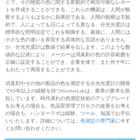
とで、その物質の色に関する客観的で再現可能なレポー
トを作成することができる。これらの機器は、人間が観
察するよりもはるかに効果的である。人間の観察は主観
的で、人によっても日によっても異なる。分光光度計は
標準的な照明設定でこれを制御する。最後に、人間には
小さな色の違いを表現する具体的な言語がありません
が、分光光度計は数値で結果を出します。このような数
値的な記述により、メーカーは消臭剤の色の許容範囲を
正確に設定することができ、企業全体で、また何十年に
もわたって再現することができる。
消臭剤やその他の製品の色を測定する分光光度計の開発
で65年以上の経験を持つHunterLabは、業界の要求を熟
知しています。時代遅れの色測定技術のアップグレード
をお考えの場合も、色品質管理プロセスの改善をお考え
の場合も、ハンターラボは経験、ツール、知識でお手伝
いいたします。詳細については、
色測定の専門家
に今す
ぐお問い合わせください。