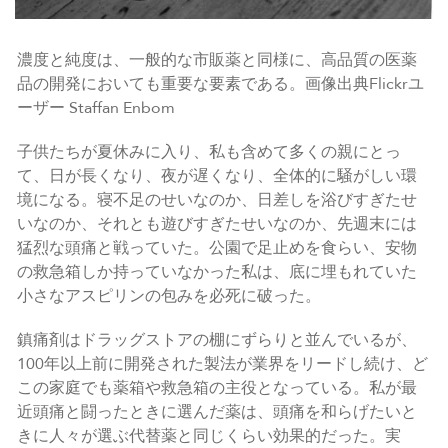
濃度と純度は、一般的な市販薬と同様に、高品質の医薬
品の開発においても重要な要素である。画像出典Flickrユ
ーザー Staffan Enbom
子供たちが夏休みに入り、私も含めて多くの親にとっ
て、日が長くなり、夜が遅くなり、全体的に騒がしい環
境になる。寝不足のせいなのか、日差しを浴びすぎたせ
いなのか、それとも遊びすぎたせいなのか、先週末には
猛烈な頭痛と戦っていた。公園で足止めを食らい、安物
の救急箱しか持っていなかった私は、底に埋もれていた
小さなアスピリンの包みを必死に破った。
鎮痛剤はドラッグストアの棚にずらりと並んでいるが、
100年以上前に開発された製法が業界をリードし続け、ど
この家庭でも薬箱や救急箱の主役となっている。私が最
近頭痛と闘ったときに選んだ薬は、頭痛を和らげたいと
きに人々が選ぶ代替薬と同じくらい効果的だった。実