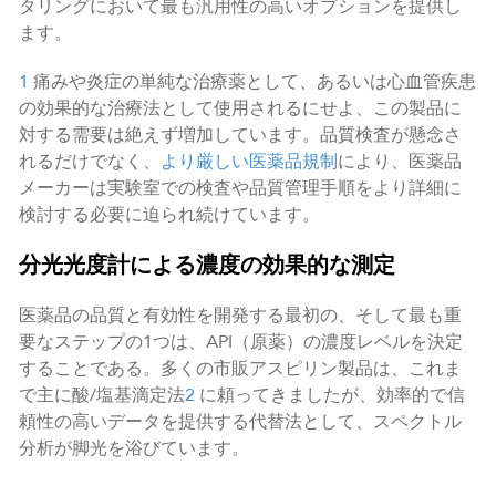
タリングにおいて最も汎用性の高いオプションを提供し
ます。
1
痛みや炎症の単純な治療薬として、あるいは心血管疾患
の効果的な治療法として使用されるにせよ、この製品に
対する需要は絶えず増加しています。品質検査が懸念さ
れるだけでなく、
より厳しい医薬品規制
により、医薬品
メーカーは実験室での検査や品質管理手順をより詳細に
検討する必要に迫られ続けています。
分光光度計による濃度の効果的な測定
医薬品の品質と有効性を開発する最初の、そして最も重
要なステップの1つは、API（原薬）の濃度レベルを決定
することである。多くの市販アスピリン製品は、これま
で主に酸/塩基滴定法
2
に頼ってきましたが、効率的で信
頼性の高いデータを提供する代替法として、スペクトル
分析が脚光を浴びています。