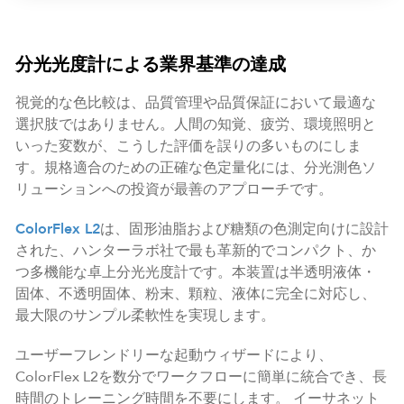
分光光度計による業界基準の達成
視覚的な色比較は、品質管理や品質保証において最適な
選択肢ではありません。人間の知覚、疲労、環境照明と
いった変数が、こうした評価を誤りの多いものにしま
す。規格適合のための正確な色定量化には、分光測色ソ
リューションへの投資が最善のアプローチです。
ColorFlex L2
は、固形油脂および糖類の色測定向けに設計
された、ハンターラボ社で最も革新的でコンパクト、か
つ多機能な卓上分光光度計です。本装置は半透明液体・
固体、不透明固体、粉末、顆粒、液体に完全に対応し、
最大限のサンプル柔軟性を実現します。
ユーザーフレンドリーな起動ウィザードにより、
ColorFlex L2を数分でワークフローに簡単に統合でき、長
時間のトレーニング時間を不要にします。 イーサネット