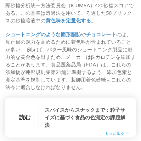
際砂糖分析統一方法委員会（ICUMSA）420砂糖スコアで
ある。この基準は透過法を用いて、ろ過した50ブリック
スの砂糖溶液中の
黄色味を定量化する
。
ショートニングのような固形脂肪
や
チョコレート
には、
見た目の魅力を高めるために着色料が含まれていること
が多い。 例えば、バター風味のショートニング製品に魅
力的な黄金色を出すため、メーカーはβ-カロテンを添加す
ることがあります。食品医薬品局（FDA）は、これらの
添加物が連邦規則集第21編に準拠するよう、添加色素と
測定基準を規制しています。装飾用着色砂糖もこれらの
法令に適合しなければなりません。
スパイスからスナックまで：粒子サ
読む
イズに基づく食品の色測定の課題解
決
もっと見る