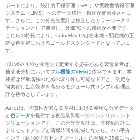
ポートにより、統計的工程管理（SPC）や実験室情報管理
システム（LIMS）へのデータ移行・転送が簡素化されま
す。さらに、この分光光度計は独立したカラーワークス
テーションとして機能し、外部PCへの接続が不要です。
これらの特長により、ColorFlex L2は粉末糖・顆粒糖の正
確な色測定におけるゴールドスタンダードとなっていま
す。
ICUMSA 420を透過法で定量する必要がある製造業者は、
糖溶液分析において
フル機能のVista
に依存できます。本
装置は容量増強のための取り外し可能なドアと、測定を
簡素化し生産効率を高めるモジュール式サンプル処理設
計を特徴としています。
Aerosは、均質性が異なる基材における精密な分光データ
と
色データ
を提供する食品業界唯一のインテリジェント
ソリューションです。この分光光度計は、非接触設計に
よりセットアップと清掃時間を削減しながら、27.5平方
インチ（約180平方センチメートル）の領域と35点におい