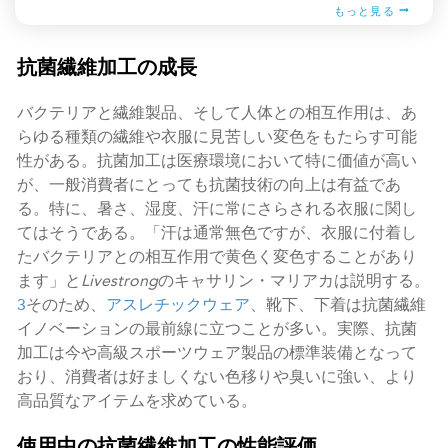
もっと見る
抗菌繊維加工の成長
バクテリアと繊維製品、そして人体との相互作用は、あ
らゆる種類の繊維や衣服に見苦しい変色をもたらす可能
性がある。抗菌加工は医療環境において特に価値が高い
が、一般消費者にとっても抗菌技術の向上は有益であ
る。特に、暑さ、湿度、汗に常にさらされる衣服に関し
てはそうである。「汗は通常無色ですが、衣服に付着し
たバクテリアとの相互作用で黄色く変色することがあり
ます」と
Livestrong
のキャサリン・マリアカは説明する。
3
そのため、
アスレチックウェア
、靴下、下着は抗菌繊維
イノベーションの最前線に立つことが多い。実際、抗菌
加工は今や高級スポーツウェア製品の標準装備となって
おり、消費者は好ましくない色移りや臭いに強い、より
高品質なアイテムを求めている。
使用中の抗菌繊維加工の性能評価