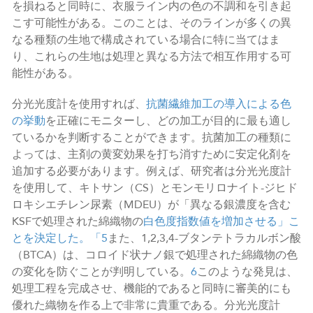
を損ねると同時に、衣服ライン内の色の不調和を引き起
こす可能性がある。このことは、そのラインが多くの異
なる種類の生地で構成されている場合に特に当てはま
り、これらの生地は処理と異なる方法で相互作用する可
能性がある。
分光光度計を使用すれば、
抗菌繊維加工の導入による色
の挙動
を正確にモニターし、どの加工が目的に最も適し
ているかを判断することができます。抗菌加工の種類に
よっては、主剤の黄変効果を打ち消すために安定化剤を
追加する必要があります。例えば、研究者は分光光度計
を使用して、キトサン（CS）とモンモリロナイト-ジヒド
ロキシエチレン尿素（MDEU）が「異なる銀濃度を含む
KSFで処理された綿織物の
白色度指数値を増加させる」こ
とを決定した。「
5
また、1,2,3,4-ブタンテトラカルボン酸
（BTCA）は、コロイド状ナノ銀で処理された綿織物の色
の変化を防ぐことが判明している。
6
このような発見は、
処理工程を完成させ、機能的であると同時に審美的にも
優れた織物を作る上で非常に貴重である。分光光度計