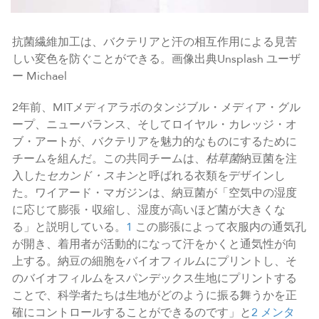
抗菌繊維加工は、バクテリアと汗の相互作用による見苦
しい変色を防ぐことができる。画像出典Unsplash ユーザ
ー Michael
2年前、MITメディアラボのタンジブル・メディア・グル
ープ、ニューバランス、そしてロイヤル・カレッジ・オ
ブ・アートが、バクテリアを魅力的なものにするために
チームを組んだ。この共同チームは、
枯草菌
納豆菌を注
入した
セカンド・スキン
と呼ばれる衣類をデザインし
た。ワイアード・マガジンは、納豆菌が「空気中の湿度
に応じて膨張・収縮し、湿度が高いほど菌が大きくな
る」と説明している。
1
この膨張によって衣服内の通気孔
が開き、着用者が活動的になって汗をかくと通気性が向
上する。納豆の細胞をバイオフィルムにプリントし、そ
のバイオフィルムをスパンデックス生地にプリントする
ことで、科学者たちは生地がどのように振る舞うかを正
確にコントロールすることができるのです」と
2
メンタ