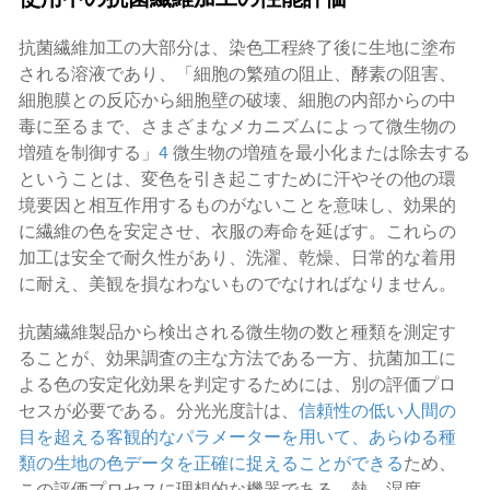
抗菌繊維加工の大部分は、染色工程終了後に生地に塗布
される溶液であり、「細胞の繁殖の阻止、酵素の阻害、
細胞膜との反応から細胞壁の破壊、細胞の内部からの中
毒に至るまで、さまざまなメカニズムによって微生物の
増殖を制御する」
4
微生物の増殖を最小化または除去する
ということは、変色を引き起こすために汗やその他の環
境要因と相互作用するものがないことを意味し、効果的
に繊維の色を安定させ、衣服の寿命を延ばす。これらの
加工は安全で耐久性があり、洗濯、乾燥、日常的な着用
に耐え、美観を損なわないものでなければなりません。
抗菌繊維製品から検出される微生物の数と種類を測定す
ることが、効果調査の主な方法である一方、抗菌加工に
よる色の安定化効果を判定するためには、別の評価プロ
セスが必要である。分光光度計は、
信頼性の低い人間の
目を超える客観的なパラメーターを用いて、あらゆる種
類の生地の色データを正確に捉えることができる
ため、