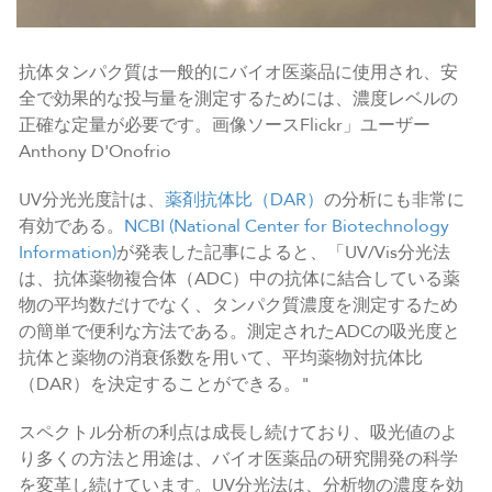
抗体タンパク質は一般的にバイオ医薬品に使用され、安
全で効果的な投与量を測定するためには、濃度レベルの
正確な定量が必要です。画像ソースFlickr」ユーザー
Anthony D'Onofrio
UV分光光度計は、
薬剤抗体比（DAR）
の分析にも非常に
有効である。
NCBI (National Center for Biotechnology
Information)
が発表した記事によると、「UV/Vis分光法
は、抗体薬物複合体（ADC）中の抗体に結合している薬
物の平均数だけでなく、タンパク質濃度を測定するため
の簡単で便利な方法である。測定されたADCの吸光度と
抗体と薬物の消衰係数を用いて、平均薬物対抗体比
（DAR）を決定することができる。"
スペクトル分析の利点は成長し続けており、吸光値のよ
り多くの方法と用途は、バイオ医薬品の研究開発の科学
を変革し続けています。UV分光法は、分析物の濃度を効