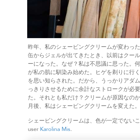
昨年、私のシェービングクリームが変わっ
缶からジェルが出てきたとき、以前はクー
ーになった。なぜ？私は不思議に思った。
が私の肌に馴染み始めた。ヒゲを剃りに行
を思い知らされた。だから、うっかりアダ
っきりさせるために余計なストロークが必
た。それとも私だけ？クリームが原因なのか
月後、私はシェービングクリームを変えた
シェービングクリームは、色が一定でないことがすぐに
user
Karolina Mis
.