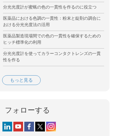
分光光度計が蜜蝋の色の一貫性を作るのに役立つ
医薬品における色調の一貫性：粉末と錠剤の調合に
おける分光光度法の活用
医薬品製造現場間での色の一貫性を確保するための
ヒッチ標準化の利用
分光光度計を使ってカラーコンタクトレンズの一貫
性を作る
もっと見る
フォローする
Follow us on LinkedIn
Follow us on YouTube
Follow us on Facebook
Follow us on X (formerly Twitter)
Follow us on Instagram