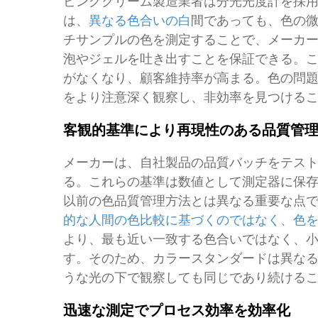
ビングクリーム製造業者は分光光度計を採
は、
異なる色合いの白
間であっても、色の
チサンプルの色を測定することで、メーカ
泡やジェルを吐き出すことを保証できる。
がなくなり、顧客維持率が高まる。色の問
をより注意深く観察し、非効率を見つける
客観的基準により再現性のある品質管
メーカーは、自社製品の品質バッチをテス
る。これらの基準は数値として測定器に保
以前の色品質管理方法とは異なる重要な点
的な人間の色比較に基づくのではなく、色
より、最も近い一致する色合いではなく、
す。そのため、カラースタンダードは異な
うな光の下で観察しても同じであり続ける
迅速な測定でプロセス効率を効率化