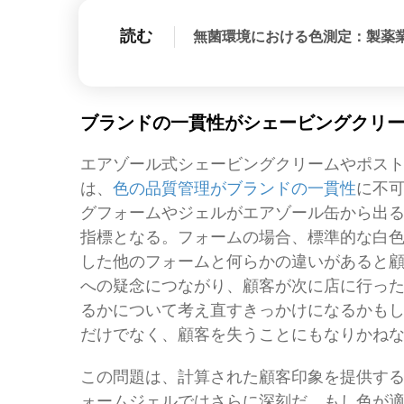
読む
無菌環境における色測定：製薬
ブランドの一貫性がシェービングクリ
エアゾール式シェービングクリームやポス
は、
色の品質管理がブランドの一貫性
に不
グフォームやジェルがエアゾール缶から出
指標となる。フォームの場合、標準的な白
した他のフォームと何らかの違いがあると
への疑念につながり、顧客が次に店に行っ
るかについて考え直すきっかけになるかも
だけでなく、顧客を失うことにもなりかね
この問題は、計算された顧客印象を提供す
ォームジェルではさらに深刻だ。もし色が