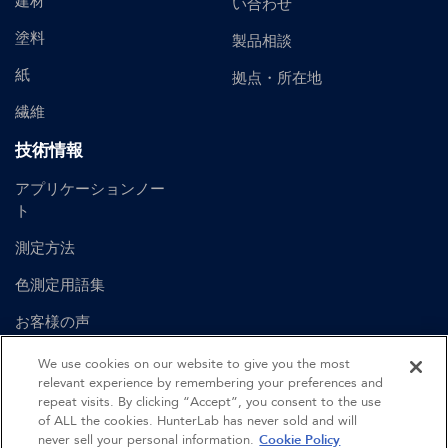
建材
い合わせ
塗料
製品相談
紙
拠点・所在地
繊維
技術情報
アプリケーションノー
ト
測定方法
色測定用語集
お客様の声
ユーザーマニュアル
We use cookies on our website to give you the most
relevant experience by remembering your preferences and
repeat visits. By clicking “Accept”, you consent to the use
of ALL the cookies. HunterLab has never sold and will
©
2026
Hunter Associates Laboratory, Inc.
never sell your personal information.
Cookie Policy