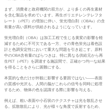
まず、消費者と政府機関の双方が、より多くの再生素材
を含む製品を求めています。再生ポリエチレンテレフタ
レート（rPET）の増加に伴い、蛍光増白剤（OBAs）の含
有量が高い原料が供給されるようになっています。
蛍光増白剤（OBA）は加工工程で生じる黄変の影響を軽
減するために不可欠である一方、その青色蛍光は着色設
計と色調安定性において重大な問題を引き起こす。原料
中のOBA含有量のばらつきは、特に異なる供給元から再
生PET（rPET）を調達する施設間で、正確かつ均一な結果
を得ることをさらに困難にする。
本質的な色だけが外観に影響する要因ではない——表面
の質感や光沢も、人間の脳がこれらの信号を同時に処理
するため、物体の色を認識する際に影響を与える。
例えば、粗い表面や小石状のテクスチャは光を散乱させ
る。拡散散乱により、光が様々な角度で反射するため、