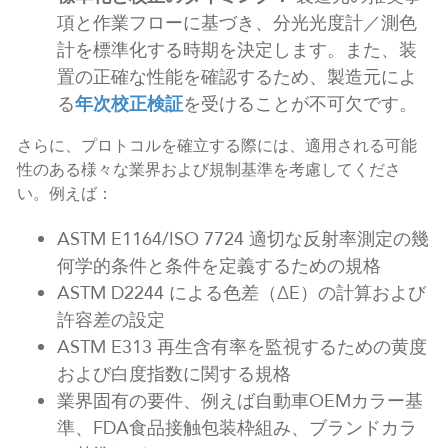
項と作業フローに基づき、分光光度計／測色
計を標準化する時期を決定します。また、装
置の正確な性能を確認するため、製造元によ
る
年次校正検証
を受けることが不可欠です。
さらに、プロトコルを確立する際には、適用される可能
性のある様々な業界および規制基準を考慮してくださ
い。例えば：
ASTM E1164/ISO 7724 適切な反射率測定の幾
何学的条件と条件を定義するための規格
ASTM D2244 による色差（ΔE）の計算および
許容差の設定
ASTM E313 再生含有率を監視するための黄度
および白度指数に関する規格
業界固有の要件、例えば自動車OEMカラー基
準、FDA食品接触包装枠組み、ブランドカラ