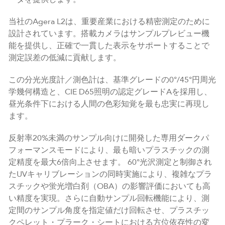
当社のAgera L2は、重要産業における精密測定のために
設計されています。搭載カメラはサンプルプレビュー機
能を提供し、正確で一貫した表示をサポートすることで
測定誤差の低減に貢献します。
この分光光度計／測色計は、基準グレードの0°/45°円周光
学幾何構造と、CIE D65照明の認定グレードAを採用し、
昼光条件下における人間の色彩知覚を最も忠実に再現し
ます。
反射率20%未満のサンプル向けに開発した専用ダークパ
フォーマンスモードにより、最も暗いプラスチックの測
定精度を最大6倍向上させます。 60°光沢測定と制御され
たUVキャリブレーションの同時実施により、複雑なプラ
スチックや蛍光増白剤（OBA）の影響評価においても高
い精度を実現。さらに自動サンプル回転機能により、測
定間のサンプル角度を指定値だけ回転させ、プラスチッ
クペレット・プラーク・シートにおける方位依存性の変