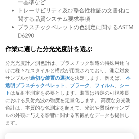
ー基準など
トレーサビリティ及び整合性検証の文書化に
関する品質システム要求事項
プラスチックペレットの色測定に関するASTM
D6290
作業に適した分光光度計を選ぶ
分光光度計／測色計は、プラスチック製造の特殊用途向
けに様々なスタイルと構成が用意されており、測定対象
サンプルが
適切な装置の選択
を決定します。例えば、
不
透明プラスチックペレット
、
プラーク
、
フィルム
、
シー
ト
は反射率測定を必要とします。装置は特定の可視波長
における反射光波の強度を定量化します。 高度な分光測
色計は、本質的な色測定を超えて、光沢や質感がサンプ
ルの外観に与える影響に関する客観的なデータも提供し
ます。