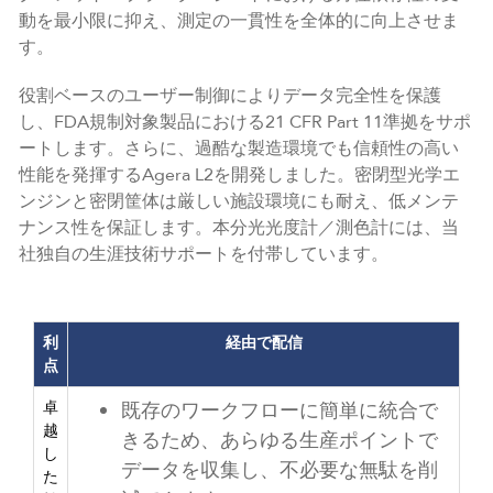
動を最小限に抑え、測定の一貫性を全体的に向上させま
す。
役割ベースのユーザー制御によりデータ完全性を保護
し、FDA規制対象製品における21 CFR Part 11準拠をサポ
ートします。さらに、過酷な製造環境でも信頼性の高い
性能を発揮するAgera L2を開発しました。密閉型光学エ
ンジンと密閉筐体は厳しい施設環境にも耐え、低メンテ
ナンス性を保証します。本分光光度計／測色計には、当
社独自の生涯技術サポートを付帯しています。
利
経由で配信
点
卓
既存のワークフローに簡単に統合で
越
きるため、あらゆる生産ポイントで
し
データを収集し、不必要な無駄を削
た