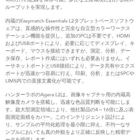
ループットを実現します。
内蔵のEasymatch Essentials L2タブレットベースソフトウ
ェアは、直感的な操作性と完全な自立型カラーワークス
テーション機能を提供し、追加のPCは不要です。HDMI
およびUSBポートにより、必要に応じてディスプレイ、キ
ーボード、マウスを接続できますが、測定、分析、デー
タ保存、レポート作成にはいずれも必要ありません。イ
ーサネットポートとUSB接続により、データ共有やエクス
ポートが迅速かつ容易に行え、印刷、分析、またはSPCや
LIMS内での直接文書化が可能です。
ハンターラボのAgera L2は、画像キャプチャ用の内蔵高
解像度カメラを搭載し、迅速な色品質判断を可能にしま
す。超大型測定領域により、他社製品の4～16倍に及ぶ表
面測定面積をカバー。このインテリジェント設計によ
り、サンプルの平均化処理を最小限に抑え、不均一なサ
ンプルにおいても真の外観をより正確に反映した精密デ
ータを提供します。