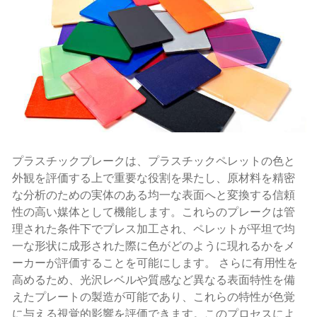
プラスチックプレークは、プラスチックペレットの色と
外観を評価する上で重要な役割を果たし、原材料を精密
な分析のための実体のある均一な表面へと変換する信頼
性の高い媒体として機能します。これらのプレークは管
理された条件下でプレス加工され、ペレットが平坦で均
一な形状に成形された際に色がどのように現れるかをメ
ーカーが評価することを可能にします。 さらに有用性を
高めるため、光沢レベルや質感など異なる表面特性を備
えたプレートの製造が可能であり、これらの特性が色覚
に与える視覚的影響を評価できます。このプロセスによ