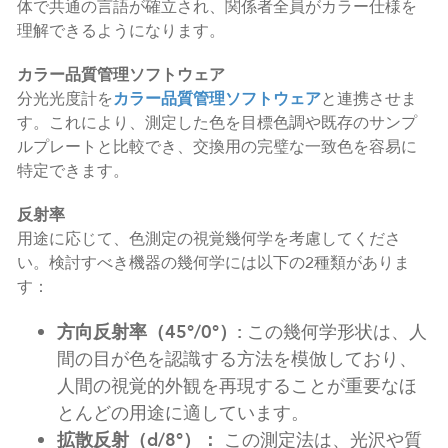
体で共通の言語が確立され、関係者全員がカラー仕様を
理解できるようになります。
カラー品質管理ソフトウェア
分光光度計を
カラー品質管理ソフトウェア
と連携させま
す。これにより、測定した色を目標色調や既存のサンプ
ルプレートと比較でき、交換用の完璧な一致色を容易に
特定できます。
反射率
用途に応じて、色測定の視覚幾何学を考慮してくださ
い。検討すべき機器の幾何学には以下の2種類がありま
す：
方向反射率（45°/0°）:
この幾何学形状は、人
間の目が色を認識する方法を模倣しており、
人間の視覚的外観を再現することが重要なほ
とんどの用途に適しています。
拡散反射（d/8°）：
この測定法は、光沢や質