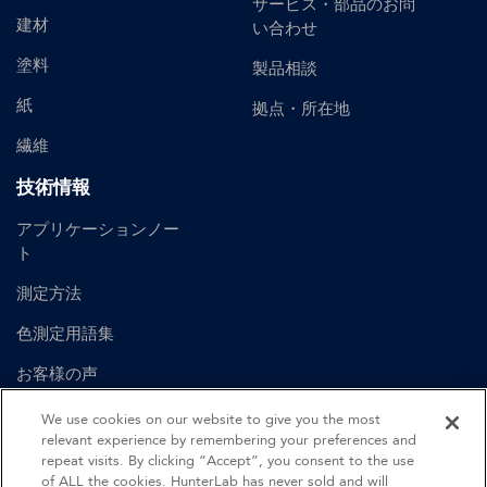
サービス・部品のお問
建材
い合わせ
塗料
製品相談
紙
拠点・所在地
繊維
技術情報
アプリケーションノー
ト
測定方法
色測定用語集
お客様の声
ユーザーマニュアル
We use cookies on our website to give you the most
relevant experience by remembering your preferences and
repeat visits. By clicking “Accept”, you consent to the use
of ALL the cookies. HunterLab has never sold and will