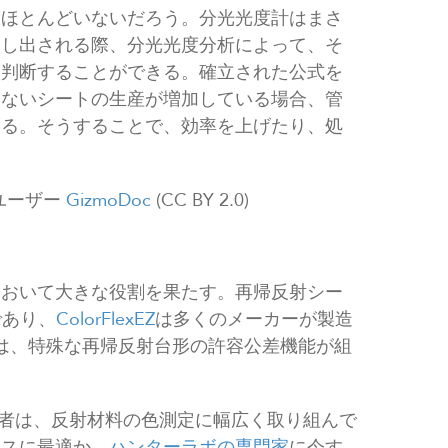
はほとんどいないだろう。分光光度計はまさ
押し出される際、分光光度分析によって、そ
を判断することができる。確立された公式を
さないシートの生産が増加している場合、管
ある。そうすることで、効率を上げたり、処
rユーザー
GizmoDoc
(CC BY 2.0)
において大きな役割を果たす。再帰反射シー
であり、
ColorFlexEZ
は多くのメーカーが製造
EZには、特殊な再帰反射台形の許容公差機能が組
の技術者は、反射材料の色測定に幅広く取り組んで
セスに最適か、
ハンターラボの専門家
に今す