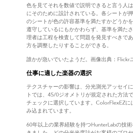
色を見てそれを数値で説明できると言う人
にそのために設計されている。各シートが
のシートが色の許容基準を満たすかどうか
遵守しているにもかかわらず、基準を満た
理者は工程を検査して問題を発見すべきで
方を調整したりすることができる。
誰かが急いでいたようだ。画像出典：Flick
仕事に適した楽器の選択
テクスチャーの影響は、分光測光アッセイ
トでは、45/0ジオメトリが規定された方法
チェックに選択しています。ColorFlex
み込まれています。
60年以上の業界経験を持つHunterLab
きました。どの分光光度計がお客様のプロ