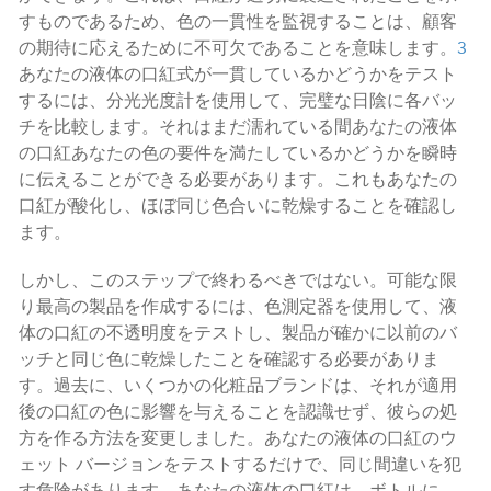
すものであるため、色の一貫性を監視することは、顧客
の期待に応えるために不可欠であることを意味します。
3
あなたの液体の口紅式が一貫しているかどうかをテスト
するには、分光光度計を使用して、完璧な日陰に各バッ
チを比較します。それはまだ濡れている間あなたの液体
の口紅あなたの色の要件を満たしているかどうかを瞬時
に伝えることができる必要があります。これもあなたの
口紅が酸化し、ほぼ同じ色合いに乾燥することを確認し
ます。
しかし、このステップで終わるべきではない。可能な限
り最高の製品を作成するには、色測定器を使用して、液
体の口紅の不透明度をテストし、製品が確かに以前のバ
ッチと同じ色に乾燥したことを確認する必要がありま
す。過去に、いくつかの化粧品ブランドは、それが適用
後の口紅の色に影響を与えることを認識せず、彼らの処
方を作る方法を変更しました。あなたの液体の口紅のウ
ェット バージョンをテストするだけで、同じ間違いを犯
す危険があります。あなたの液体の口紅は、ボトルに