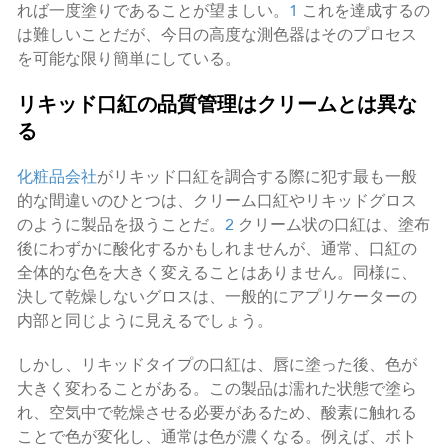
れば一度塗りであることが望ましい。
1
これを達成するの
は難しいことだが、今日の高度な測色器はそのプロセス
を可能な限り簡単にしている。
リキッド口紅の品質管理はクリームとは異な
る
化粧品会社
がリキッド口紅を調合する際に犯す最も一般
的な間違いのひとつは、クリーム口紅やリキッドグロス
のように製品を扱うことだ。
2
クリーム状の口紅は、塗布
後にわずかに酸化するかもしれませんが、通常、口紅の
全体的な色を大きく変えることはありません。同様に、
決して乾燥しないグロスは、一般的にアプリケーターの
内部と同じように見えるでしょう。
しかし、リキッドタイプの口紅は、唇に塗った後、色が
大きく変わることがある。この製品は濡れた状態で塗ら
れ、空気中で乾燥させる必要があるため、酸素に触れる
ことで色が変化し、通常は色が濃くなる。例えば、ボト