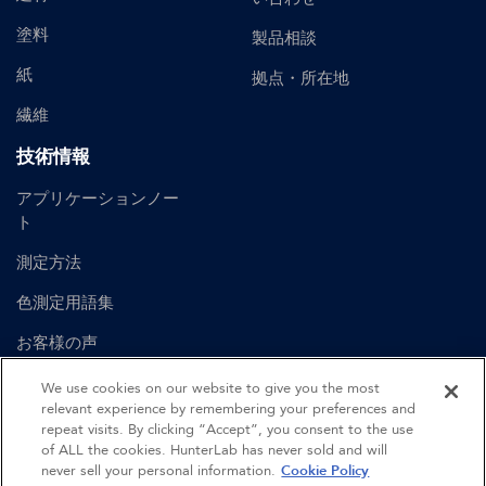
塗料
製品相談
紙
拠点・所在地
繊維
技術情報
アプリケーションノー
ト
測定方法
色測定用語集
お客様の声
ユーザーマニュアル
We use cookies on our website to give you the most
relevant experience by remembering your preferences and
repeat visits. By clicking “Accept”, you consent to the use
of ALL the cookies. HunterLab has never sold and will
©
2026
Hunter Associates Laboratory, Inc.
never sell your personal information.
Cookie Policy