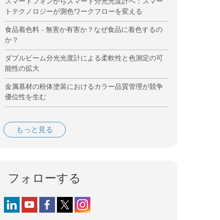
スマートフォンからスマート分光光度計へ：スマー
トテクノロジーが測色ワークフローを変える
食品着色料 - 無害か有害か？なぜ食品に着色するの
か？
ダブルビーム分光光度計による柔軟性と色測定の可
能性の拡大
金属基材の粉体塗装におけるカラー品質管理が競争
優位性を生む
もっと見る
フォローする
Follow us on LinkedIn
Follow us on YouTube
Follow us on Facebook
Follow us on X (formerly Twitter)
Follow us on Instagram