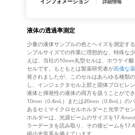
インフォメーション
詳細情報
液体の透過率測定
少量の液体サンプルの色とヘイズを測定す
ンプルサイズでの作業に理想的な、特殊な
えば、当社の10mm丸型セルは、ホウケイ
セルです。もともとは製薬研究者が
高価な
発されましたが、このセルはあらゆる種類
し、インジェクタセル上部と固体プロピレ
液体と揮発性の液体の両方を扱うことがで
10mm（0.4mL）または20mm（0.8m
あるセミマイクロセルホルダーと光学アセ
ホルダーは、光源ビームのサイズを17.4m
ラーデータを読み取り、その後ビームを17.
縮小光学系を備えています。