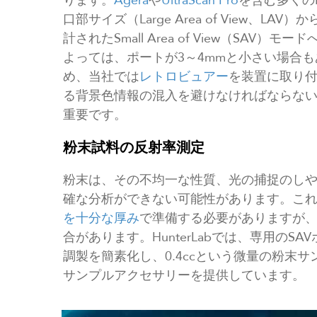
ります。
Agera
や
UltraScan Pro
を含む多くのH
口部サイズ（Large Area of View、
計されたSmall Area of View（SA
よっては、ポートが3～4mmと小さい場合
め、当社では
レトロビュアー
を装置に取り
る背景色情報の混入を避けなければならな
重要です。
粉末試料の反射率測定
粉末は、その不均一な性質、光の捕捉のし
確な分析ができない可能性があります。こ
を十分な厚み
で準備する必要がありますが
合があります。HunterLabでは、専用の
調製を簡素化し、0.4ccという微量の粉末
サンプルアクセサリーを提供しています。