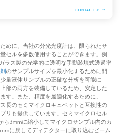
CONTACT US
るために、当社の分光光度計は、限られたサ
少量セルを多数使用することができます。例
酸ガラス製の光学的に透明な手動装填式透過率
薬剤
のサンプルサイズを最小化するために開
の少量液体サンプルの正確な分析を可能に
ン上部の両方を装備しているため、安定した
きます。また、精度を最適化するために、
L）のパス長のセミマイクロキュベットと互換性の
ンブリも提供しています。セミマイクロセル
mから3mmに縮小してマイクロサンプル内のカ
4mmに戻してディテクターに取り込むビーム