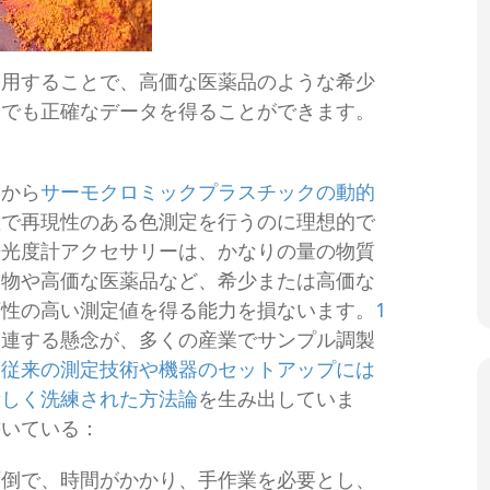
使用することで、高価な医薬品のような希少
らでも正確なデータを得ることができます。
度
から
サーモクロミックプラスチックの動的
確で再現性のある色測定を行うのに理想的で
光光度計アクセサリーは、かなりの量の物質
穀物や高価な医薬品など、希少または高価な
頼性の高い測定値を得る能力を損ないます。
1
関連する懸念が、多くの産業でサンプル調製
、
従来の測定技術や機器のセットアップには
新しく洗練された方法論
を生み出していま
書いている：
面倒で、時間がかかり、手作業を必要とし、