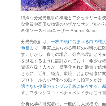
特殊な分光光度計の機能とアクセサリーを
な物質や高価な物質のわずかなサンプルか
画像ソースFlickrユーザー Andres Rueda
分光光度計は、
一枚の紙に含まれる白の純
色相
まで、事実上あらゆる種類の材料の正
す。しかし、多くの場合、分光光度計と分
を測定するように設計されており、希少な
資源を扱う人々が、標準化された装置で信
さらに、近年、経済、環境、および健康に
プロトコルの小型化への動きに拍車をかけ
適さない少量のサンプル分析に依存する、
す。フランシスコ・ペナ＝ペレイラはこう
分析化学の研究者は、一般的に大規模で、