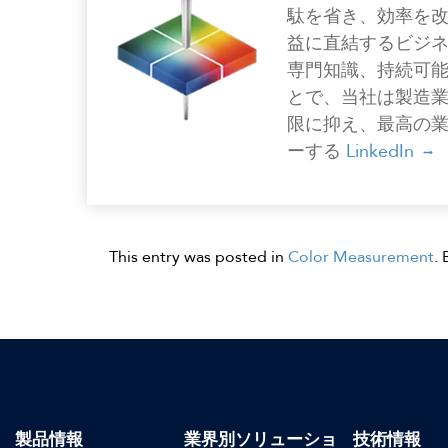
駄を省き、効率を
益に直結するビジ
専門知識、持続可
とで、当社は製造
限に抑え、最高の
ーする
LinkedIn
This entry was posted in
Color Measurement
.
製品情報
業界別ソリューショ
技術情報