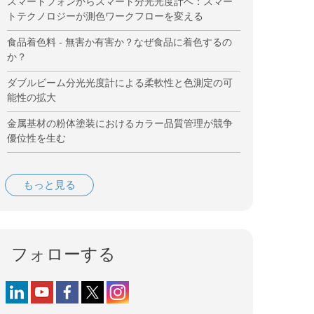
スマートフォンからスマート分光光度計へ：スマー
トテクノロジーが測色ワークフローを変える
食品着色料 - 無害か有害か？なぜ食品に着色するの
か？
ダブルビーム分光光度計による柔軟性と色測定の可
能性の拡大
金属基材の粉体塗装におけるカラー品質管理が競争
優位性を生む
もっと見る
フォローする
Follow us on LinkedIn
Follow us on YouTube
Follow us on Facebook
Follow us on X (formerly Twitter)
Follow us on Instagram