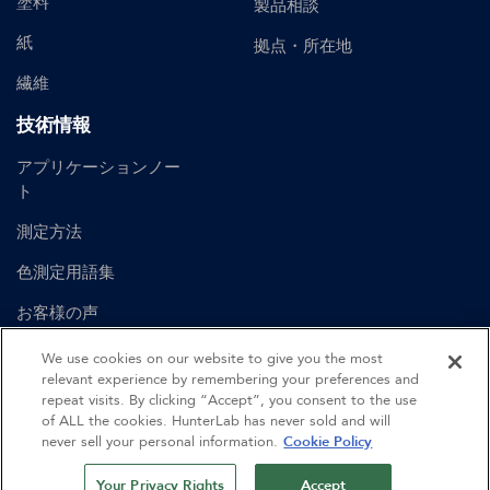
塗料
製品相談
紙
拠点・所在地
繊維
技術情報
アプリケーションノー
ト
測定方法
色測定用語集
お客様の声
ユーザーマニュアル
We use cookies on our website to give you the most
relevant experience by remembering your preferences and
repeat visits. By clicking “Accept”, you consent to the use
of ALL the cookies. HunterLab has never sold and will
©
2026
Hunter Associates Laboratory, Inc.
never sell your personal information.
Cookie Policy
認証
利用規約
プライバシーポリシー
サイトマップ
Your Privacy Rights
Accept