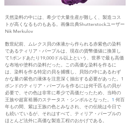
天然染料の中には、希少で大量生産が難しく、製造コス
トが高くなるものもある。画像出典Shutterstockユーザー
Nik Merkulov
数世紀前、ムレクス貝の体液から作られる赤紫色の染料
であるティリア・パープルは、現在の貨幣価値に換算し
て1ポンドあたり19,000ドル以上という、世界で最も高価
な布地や塗料の染料だった。この高価な染料を作るに
は、染料を作る特定の貝を捕獲し、貝殻の中にあるわず
かな量の紫色の液体を注意深く抽出する必要があった。1
ポンドのティリア・パープルを作るには何千匹もの貝が
必要で、その色は非常に希少で高価だったため、当時の
王族や超富裕層のステータス・シンボルとなった。
1
何百
年もの間、紫は王族の色とみなされ、その伝統は今日で
も続いているが、それはすべて、ティリア・パープルの
ほとんど法外に高価な製造工程のおかげである。