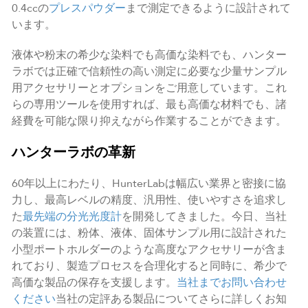
0.4ccの
プレスパウダー
まで測定できるように設計されて
います。
液体や粉末の希少な染料でも高価な染料でも、ハンター
ラボでは正確で信頼性の高い測定に必要な少量サンプル
用アクセサリーとオプションをご用意しています。これ
らの専用ツールを使用すれば、最も高価な材料でも、諸
経費を可能な限り抑えながら作業することができます。
ハンターラボの革新
60年以上にわたり、HunterLabは幅広い業界と密接に協
力し、最高レベルの精度、汎用性、使いやすさを追求し
た
最先端の分光光度計
を開発してきました。今日、当社
の装置には、粉体、液体、固体サンプル用に設計された
小型ポートホルダーのような高度なアクセサリーが含ま
れており、製造プロセスを合理化すると同時に、希少で
高価な製品の保存を支援します。
当社までお問い合わせ
ください
当社の定評ある製品についてさらに詳しくお知