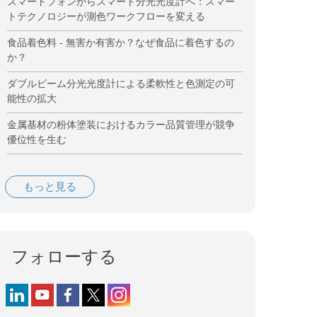
スマートフォンからスマート分光光度計へ：スマー
トテクノロジーが測色ワークフローを変える
食品着色料 - 無害か有害か？なぜ食品に着色するの
か？
ダブルビーム分光光度計による柔軟性と色測定の可
能性の拡大
金属基材の粉体塗装におけるカラー品質管理が競争
優位性を生む
もっと見る
フォローする
Follow us on LinkedIn
Follow us on YouTube
Follow us on Facebook
Follow us on X (formerly Twitter)
Follow us on Instagram