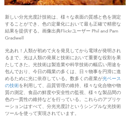
新しい分光光度計技術は、様々な表面の質感と色を測定
することができ、色の定量化において最も正確で精密な
結果を提供する。画像出典Flickrユーザー Phil and Pam
Gradwell
光あれ！人類が初めて火を発見してから電球が発明され
るまで、光は人類の発展と技術において重要な役割を果
たしてきた。光技術は製造業や科学技術の幅広い用途を
包んでおり、今日の職業の多くは、日々物事を円滑に進
めるために光に依存している。数多くの産業が
光ベース
の技術
を利用して、品質管理の維持、様々な化合物や物
質の測定、食品の鮮度や安全性の監視、様々な製品間の
色の一貫性の維持などを行っている。これらのアプリケ
ーションはすべて、分光光度計というシンプルな光技術
ツールを使って実現されています。