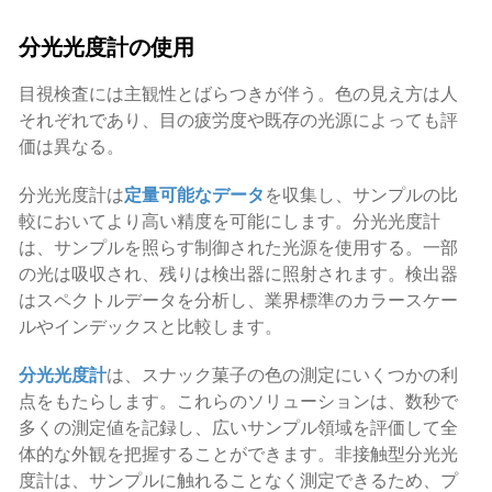
分光光度計の使用
目視検査には主観性とばらつきが伴う。色の見え方は人
それぞれであり、目の疲労度や既存の光源によっても評
価は異なる。
分光光度計は
定量可能なデータ
を収集し、サンプルの比
較においてより高い精度を可能にします。分光光度計
は、サンプルを照らす制御された光源を使用する。一部
の光は吸収され、残りは検出器に照射されます。検出器
はスペクトルデータを分析し、業界標準のカラースケー
ルやインデックスと比較します。
分光光度計
は、スナック菓子の色の測定にいくつかの利
点をもたらします。これらのソリューションは、数秒で
多くの測定値を記録し、広いサンプル領域を評価して全
体的な外観を把握することができます。非接触型分光光
度計は、サンプルに触れることなく測定できるため、プ