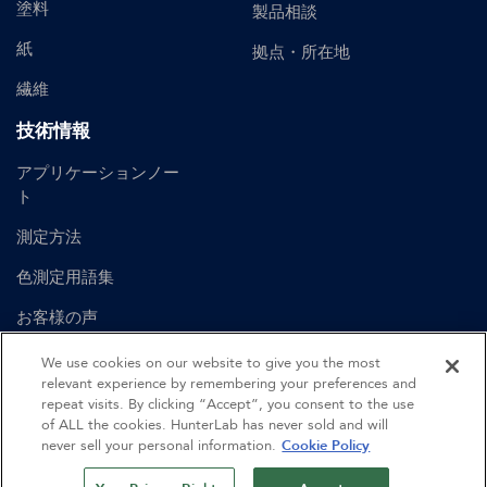
塗料
製品相談
紙
拠点・所在地
繊維
技術情報
アプリケーションノー
ト
測定方法
色測定用語集
お客様の声
ユーザーマニュアル
We use cookies on our website to give you the most
relevant experience by remembering your preferences and
repeat visits. By clicking “Accept”, you consent to the use
of ALL the cookies. HunterLab has never sold and will
©
2026
Hunter Associates Laboratory, Inc.
never sell your personal information.
Cookie Policy
認証
利用規約
プライバシーポリシー
サイトマップ