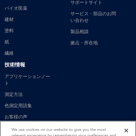
サポートサイト
バイオ医薬
サービス・部品のお問
建材
い合わせ
塗料
製品相談
紙
拠点・所在地
繊維
技術情報
アプリケーションノー
ト
測定方法
色測定用語集
お客様の声
ユーザーマニュアル
We use cookies on our website to give you the most
relevant experience by remembering your preferences and