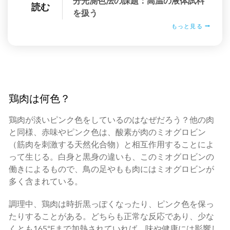
分光測色法の課題：高温の液体試料
読む
を扱う
もっと見る
鶏肉は何色？
鶏肉が淡いピンク色をしているのはなぜだろう？他の肉
と同様、赤味やピンク色は、酸素が肉のミオグロビン
（筋肉を刺激する天然化合物）と相互作用することによ
って生じる。白身と黒身の違いも、このミオグロビンの
働きによるもので、鳥の足やもも肉にはミオグロビンが
多く含まれている。
調理中、鶏肉は時折黒っぽくなったり、ピンク色を保っ
たりすることがある。どちらも正常な反応であり、少な
くとも165°Fまで加熱されていれば、味や健康には影響し