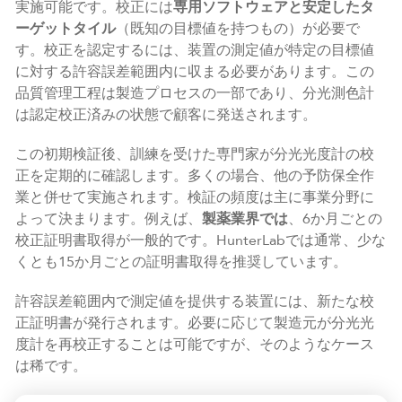
実施可能です。校正には
専用ソフトウェアと安定したタ
ーゲットタイル
（既知の目標値を持つもの）が必要で
す。校正を認定するには、装置の測定値が特定の目標値
に対する許容誤差範囲内に収まる必要があります。この
品質管理工程は製造プロセスの一部であり、分光測色計
は認定校正済みの状態で顧客に発送されます。
この初期検証後、訓練を受けた専門家が分光光度計の校
正を定期的に確認します。多くの場合、他の予防保全作
業と併せて実施されます。検証の頻度は主に事業分野に
よって決まります。例えば、
製薬業界では
、6か月ごとの
校正証明書取得が一般的です。HunterLabでは通常、少な
くとも15か月ごとの証明書取得を推奨しています。
許容誤差範囲内で測定値を提供する装置には、新たな校
正証明書が発行されます。必要に応じて製造元が分光光
度計を再校正することは可能ですが、そのようなケース
は稀です。