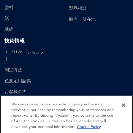
塗料
製品相談
紙
拠点・所在地
繊維
技術情報
アプリケーションノー
ト
測定方法
色測定用語集
お客様の声
ユーザーマニュアル
We use cookies on our website to give you the most
relevant experience by remembering your preferences and
repeat visits. By clicking “Accept”, you consent to the use
of ALL the cookies. HunterLab has never sold and will
©
2026
Hunter Associates Laboratory, Inc.
never sell your personal information.
Cookie Policy
認証
利用規約
プライバシーポリシー
サイトマップ