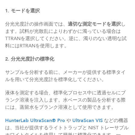
1. モードを選択
分光光度計の操作画面では、
適切な測定モードを選択
し
ます。試料が光散乱によりわずかに濁っている場合は
TTRANを選択してください。逆に、濁りのない透明な試
料にはRTRANを使用します。
2. 分光光度計の標準化
サンプルを分析する前に、メーカーが提供する標準タイ
ルを用いて分光光度計を標準化してください。
液体を測定する場合、標準化プロセス中に透過セルにブ
ランク溶液を注入します。水ベースの製品を分析する際
には、蒸留水をブランク溶液として使用できます。
HunterLab UltraScan® Pro
や
UltraScan VIS
などの機器
は、当社が提供するライトトラップと NIST トレーサブル
ホワイトタイルを使用して簡単に標準化できます。一