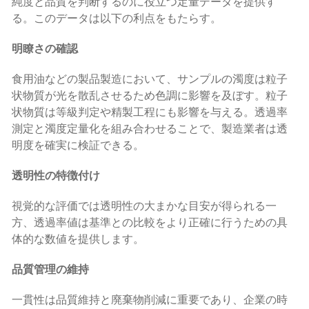
純度と品質を判断するのに役立つ定量データを提供す
る。このデータは以下の利点をもたらす。
明瞭さの確認
食用油などの製品製造において、サンプルの濁度は粒子
状物質が光を散乱させるため色調に影響を及ぼす。粒子
状物質は等級判定や精製工程にも影響を与える。透過率
測定と濁度定量化を組み合わせることで、製造業者は透
明度を確実に検証できる。
透明性の特徴付け
視覚的な評価では透明性の大まかな目安が得られる一
方、透過率値は基準との比較をより正確に行うための具
体的な数値を提供します。
品質管理の維持
一貫性は品質維持と廃棄物削減に重要であり、企業の時