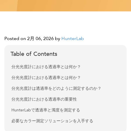
Posted on 2月 06, 2026
by
HunterLab
Table of Contents
分光光度計における透過率とは何か？
分光光度計における透過率とは何か？
分光光度計は透過率をどのように測定するのか？
分光光度計における透過率の重要性
HunterLabで透過率と濁度を測定する
必要なカラー測定ソリューションを入手する