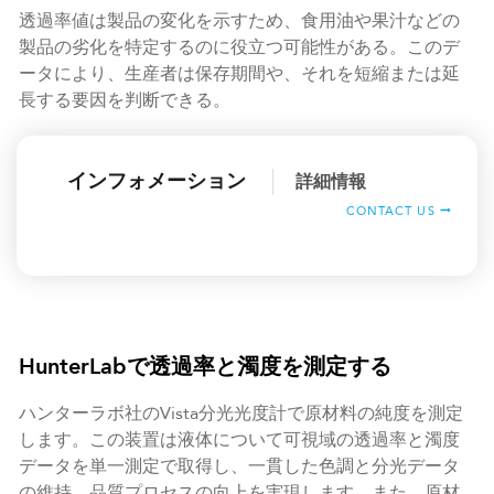
透過率値は製品の変化を示すため、食用油や果汁などの
製品の劣化を特定するのに役立つ可能性がある。このデ
ータにより、生産者は保存期間や、それを短縮または延
長する要因を判断できる。
インフォメーション
詳細情報
CONTACT US
HunterLabで透過率と濁度を測定する
ハンターラボ社のVista分光光度計で原材料の純度を測定
します。この装置は液体について可視域の透過率と濁度
データを単一測定で取得し、一貫した色調と分光データ
の維持、品質プロセスの向上を実現します。また、原材