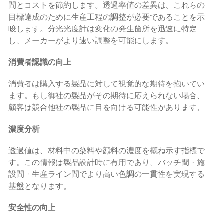
間とコストを節約します。透過率値の差異は、これらの
目標達成のために生産工程の調整が必要であることを示
唆します。分光光度計は変化の発生箇所を迅速に特定
し、メーカーがより速い調整を可能にします。
消費者認識の向上
消費者は購入する製品に対して視覚的な期待を抱いてい
ます。もし御社の製品がその期待に応えられない場合、
顧客は競合他社の製品に目を向ける可能性があります。
濃度分析
透過値は、材料中の染料や顔料の濃度を概ね示す指標で
す。この情報は製品設計時に有用であり、バッチ間・施
設間・生産ライン間でより高い色調の一貫性を実現する
基盤となります。
安全性の向上