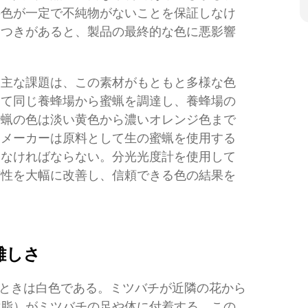
の色が一定で不純物がないことを保証しなけ
らつきがあると、製品の最終的な色に悪影響
る主な課題は、この素材がもともと多様な色
して同じ養蜂場から蜜蝋を調達し、養蜂場の
蜜蝋の色は淡い黄色から濃いオレンジ色まで
、メーカーは原料として生の蜜蝋を使用する
しなければならない。分光光度計を使用して
貫性を大幅に改善し、信頼できる色の結果を
難しさ
ときは白色である。ミツバチが近隣の花から
樹脂）がミツバチの足や体に付着する。この