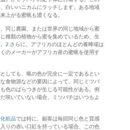
り、白いハニカムにラッチします。ある地域
出来上がる蜜蝋も濃くなる。
は、同じ農園、または世界の同じ地域から蜜
同じ種類の植物から蜜を集めているため、生
だ。
2
さらに、アフリカのほとんどの養蜂場は
多くのメーカーがアフリカ産の蜜蝋を使用す
たとしても、蝋の色が完全に一定であるとい
能な食物源などの要因によって、同じミツバ
ても色のばらつきが生じる可能性がある。例
まだ咲いていない場合、ミツバチはいつもよ
。
化粧品
では特に、顧客は毎回同じ色と質感
に入りの赤い口紅を持っている場合、この色