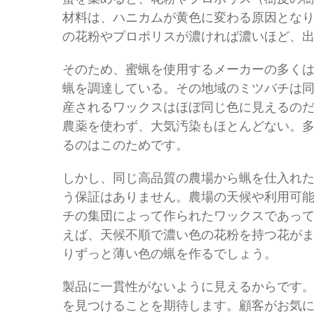
材料は、ハニカムが黄色に変わる原因とな
の花粉やプロポリスが濃ければ濃いほど、
そのため、蜜蝋を使用するメーカーの多く
蝋を調達している。その地域のミツバチは
産されるワックスはほぼ同じ色に見えるの
農薬を使わず、大気汚染もほとんどない。
るのはこのためです。
しかし、同じ高品質の農場から蝋を仕入れ
う保証はありません。農場の天候や利用可
チの集団によって作られたワックスであっ
えば、天候不順で濃い色の花粉を持つ花が
りずっと薄い色の蝋を作るでしょう。
製品に一貫性がないように見えるからです
を見つけることを期待します。顧客がお気