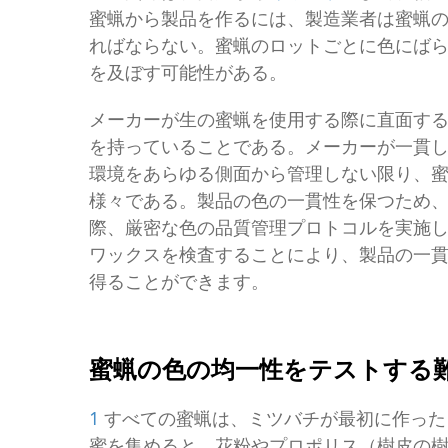
蜜蝋から製品を作るには、製造業者は蜜蝋
ればならない。蜜蝋のロットごとに色にば
を及ぼす可能性がある。
メーカーが生の蜜蝋を使用する際に直面す
を持っていることである。メーカーが一貫
環境をあらゆる側面から管理しない限り、
様々である。製品の色の一貫性を保つため
際、厳密な色の品質管理プロトコルを実施
ワックスを検査することにより、製品の一
得ることができます。
蜜蝋の色の均一性をテストする
1
すべての蜜蝋は、ミツバチが最初に作った
蜜を集めると、花粉やプロポリス（樹皮の