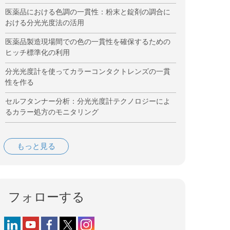
医薬品における色調の一貫性：粉末と錠剤の調合に
おける分光光度法の活用
医薬品製造現場間での色の一貫性を確保するための
ヒッチ標準化の利用
分光光度計を使ってカラーコンタクトレンズの一貫
性を作る
セルフタンナー分析：分光光度計テクノロジーによ
るカラー処方のモニタリング
もっと見る
フォローする
Follow us on LinkedIn
Follow us on YouTube
Follow us on Facebook
Follow us on X (formerly Twitter)
Follow us on Instagram