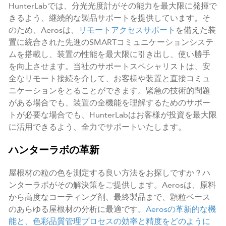
HunterLabでは、分光光度計がその能力を最大限に発揮で
きるよう、継続的な製品サポートを提供しています。そ
のため、Aerosは、
リモートアクセスサポート
を備えた装
置に統合された先進のSMARTコミュニケーションシステ
ムを搭載し、装置の性能を最大限に引き出し、使い勝手
を向上させます。当社のサポートスペシャリストは、安
全なリモート接続を介して、お客様や装置と直接コミュ
ニケーションをとることができます。緊急の技術的問題
がある場合でも、装置の全機能を理解するためのサポー
トが必要な場合でも、HunterLabはお客様が投資を最大限
に活用できるよう、全力でサポートいたします。
ハンターラボの革新
屋根材の粒の色を測定する良い方法をお探しですか？ハ
ンターラボがその解決策をご提供します。Aerosは、原料
から高度なコーティング剤、最終製品まで、顆粒ベース
のあらゆる屋根材の分析に最適です。
Aerosの革新的な機
能と、色彩品質管理プロセスの効率と精度をどのように