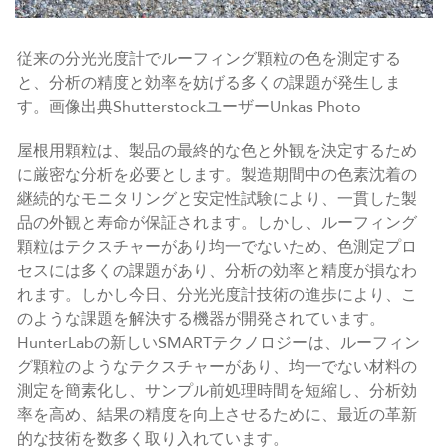
従来の分光光度計でルーフィング顆粒の色を測定する
と、分析の精度と効率を妨げる多くの課題が発生しま
す。画像出典ShutterstockユーザーUnkas Photo
屋根用顆粒は、製品の最終的な色と外観を決定するため
に厳密な分析を必要とします。製造期間中の色素沈着の
継続的なモニタリングと安定性試験により、一貫した製
品の外観と寿命が保証されます。しかし、ルーフィング
顆粒はテクスチャーがあり均一でないため、色測定プロ
セスには多くの課題があり、分析の効率と精度が損なわ
れます。しかし今日、分光光度計技術の進歩により、こ
のような課題を解決する機器が開発されています。
HunterLabの新しいSMARTテクノロジーは、ルーフィン
グ顆粒のようなテクスチャーがあり、均一でない材料の
測定を簡素化し、サンプル前処理時間を短縮し、分析効
率を高め、結果の精度を向上させるために、最近の革新
的な技術を数多く取り入れています。