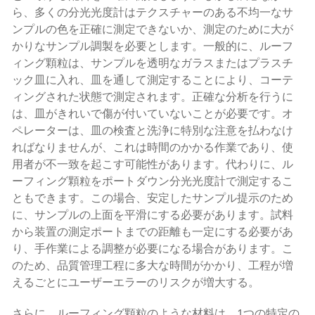
ら、多くの分光光度計はテクスチャーのある不均一なサ
ンプルの色を正確に測定できないか、測定のために大が
かりなサンプル調製を必要とします。一般的に、ルーフ
ィング顆粒は、サンプルを透明なガラスまたはプラスチ
ック皿に入れ、皿を通して測定することにより、コーテ
ィングされた状態で測定されます。正確な分析を行うに
は、皿がきれいで傷が付いていないことが必要です。オ
ペレーターは、皿の検査と洗浄に特別な注意を払わなけ
ればなりませんが、これは時間のかかる作業であり、使
用者が不一致を起こす可能性があります。代わりに、ル
ーフィング顆粒をポートダウン分光光度計で測定するこ
ともできます。この場合、安定したサンプル提示のため
に、サンプルの上面を平滑にする必要があります。試料
から装置の測定ポートまでの距離も一定にする必要があ
り、手作業による調整が必要になる場合があります。こ
のため、品質管理工程に多大な時間がかかり、工程が増
えるごとにユーザーエラーのリスクが増大する。
さらに、ルーフィング顆粒のような材料は、1つの特定の