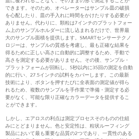
皿に覆われることなく、そのままの形で測定することが
できます。そのため、オペレーターはサンプル皿の破損
を心配したり、皿の手入れに時間をかけたりする必要が
ありません。代わりに、顆粒は7インチのプラットフォー
ム上のサンプルホルダーに流し込まれるだけで、世界最
大のサンプル面積を提供します。SMARTセンサーテクノ
ロジーは、サンプルの質感を考慮し、最も正確な結果を
得るために正しい高さに自動的に調整するため、手動で
高さを測定する必要がありません。その後、サンプル・
プラットフォームが回転し、5秒以内に35回の測定を自動
的に行い、27.5インチの試料をカバーします。この最新
技術により、ボタンを押すたびに全表面の測定値が得ら
れるため、複数のサンプルを手作業で準備・測定する必
要がなく、可能な限り正確なカラーデータを提供するこ
とができます。
しかし、エアロスの利点は測定プロセスそのものの仕組
みにとどまりません。色と安定性は、粒状ルーフィング
製品において最も重要な品質の2つであり、一貫性のある