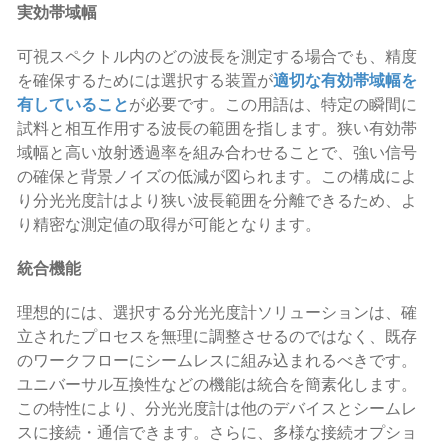
実効帯域幅
可視スペクトル内のどの波長を測定する場合でも、精度
を確保するためには選択する装置が
適切な有効帯域幅を
有していること
が必要です。この用語は、特定の瞬間に
試料と相互作用する波長の範囲を指します。狭い有効帯
域幅と高い放射透過率を組み合わせることで、強い信号
の確保と背景ノイズの低減が図られます。この構成によ
り分光光度計はより狭い波長範囲を分離できるため、よ
り精密な測定値の取得が可能となります。
統合機能
理想的には、選択する分光光度計ソリューションは、確
立されたプロセスを無理に調整させるのではなく、既存
のワークフローにシームレスに組み込まれるべきです。
ユニバーサル互換性などの機能は統合を簡素化します。
この特性により、分光光度計は他のデバイスとシームレ
スに接続・通信できます。さらに、多様な接続オプショ