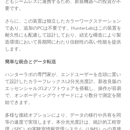
ともシームレスに連携するため、新規機器への投資が不
要です。
さらに、この装置は独立したカラーワークステーション
であり、追加のPCは不要です。HunterLabはこの装置を
耐久性にも配慮して設計しており、頑丈な構造により製
造環境において長期間にわたり信頼性の高い性能を提供
します。
簡単な統合とデータ転送
ハンターラボの専門家が、エンドユーザーを念頭に置い
て設計したカラーフレックスL2分光光度計。新改良版の
エッセンシャルズL2ソフトウェアを搭載し、操作が容易
で、オンボーディングウィザードにより数分で測定を開
始できます。
多様な接続オプションにより、データの移行や共有を同
等の速度で実現します。本分光光度計は、統計的工程管
理（SPC）や実験室情報管理システム（LIMS）への直接