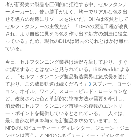
者が新発売の製品を圧倒的に拒絶する中、セルフタンナ
ーメーカーは、使い勝手がよく、均一でリアルな色を出
せる処方の創造にリソースを注いだ。DHAは依然として
セルフ・タンナーの主役だが、「DHAの製造工程が改良
され、より自然に見える色を作り出す処方の創造に役立
っている」ため、現代のDHAは過去のそれとはかけ離れ
ている。
今日、セルフタンニング業界は活況を呈しており、すぐ
に減速することはないと見られている。IBISWorldによる
と、「セルフ・タンニング製品製造業界は急成長を遂げ
ており、この成長軌道は続くだろう」
3
スプレー、ローシ
ョン、オイル、ワイプ、スロー・ビルド・ローションな
ど、改良された色と革新的な塗布方法が需要を牽引し、
消費者にセルフ・タンニング市場への複数のエントリ
ー・ポイントを提供しているとされている。「人々は、
最も自然な輝きを与える新製品を求めています」と、
NPDのUKビューティー・ディレクター、ジューン・ジェ
ンセンは言う。とNPDのUKビューティー・ディレクタ