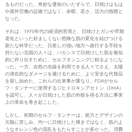
るものだった。奇妙な運命のいたずらで、日焼けはもは
や屋外労働の証拠ではなく、余暇、若さ、活力の指標と
なった。
それは、1970年代の経済的苦境と、日焼けとガンや早期
老化といった好ましくない危険な肌の変化を結びつける
新たな科学だった。日差しの強い地方へ旅行する手段を
持たない北国の人々は、バカンスで日焼けした肌を擬似
的に作り出すために、セルフタンニングに頼るようにな
った。一方、自然の光線を利用できる人々でさえ、太陽
の潜在的なダメージを避けるために、より安全な代替品
を探し始めた。これらの出来事が重なり、FDAがセル
フ・タンナーに使用するジヒドロキシアセトン（DHA）
を認可し、人々が日焼けした肌の外観を得る方法に事実
上の革命を巻き起こした。
しかし、初期のセルフ・タンナーは、処方とデザインの
欠陥に苦しみ、均一に日焼けした輝きではなく、筋のよ
うなオレンジ色の混乱をもたらすことが多かった。消費