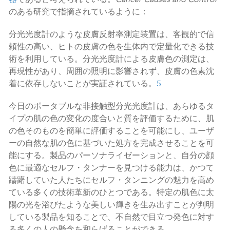
のある研究で指摘されているように：
分光光度計のような皮膚反射率測定装置は、客観的で信
頼性の高い、ヒトの皮膚の色を生体内で定量化できる技
術を利用している。分光光度計による皮膚色の測定は、
再現性があり、周囲の照明に影響されず、皮膚の色素沈
着に依存しないことが実証されている。
5
今日のポータブルな非接触型分光光度計は、あらゆるタ
イプの肌の色の変化の度合いと質を評価するために、肌
の色そのものを簡単に評価することを可能にし、ユーザ
ーの自然な肌の色に基づいた処方を完成させることを可
能にする。製品のパーソナライゼーションと、自分の顔
色に最適なセルフ・タンナーを見つける能力は、かつて
躊躇していた人たちにセルフ・タンニングの魅力を高め
ている多くの技術革新のひとつである。特定の肌色に太
陽の光を浴びたような美しい輝きを生み出すことが判明
している製品を知ることで、不自然で目立つ発色に対す
る多くの人の懸念を和らげることができる。