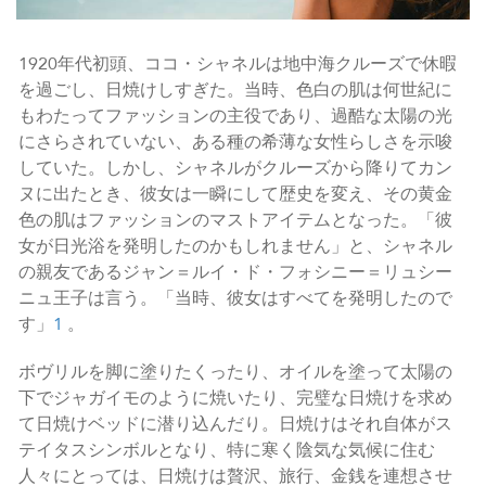
1920年代初頭、ココ・シャネルは地中海クルーズで休暇
を過ごし、日焼けしすぎた。当時、色白の肌は何世紀に
もわたってファッションの主役であり、過酷な太陽の光
にさらされていない、ある種の希薄な女性らしさを示唆
していた。しかし、シャネルがクルーズから降りてカン
ヌに出たとき、彼女は一瞬にして歴史を変え、その黄金
色の肌はファッションのマストアイテムとなった。「彼
女が日光浴を発明したのかもしれません」と、シャネル
の親友であるジャン＝ルイ・ド・フォシニー＝リュシー
ニュ王子は言う。「当時、彼女はすべてを発明したので
す」
1
。
ボヴリルを脚に塗りたくったり、オイルを塗って太陽の
下でジャガイモのように焼いたり、完璧な日焼けを求め
て日焼けベッドに潜り込んだり。日焼けはそれ自体がス
テイタスシンボルとなり、特に寒く陰気な気候に住む
人々にとっては、日焼けは贅沢、旅行、金銭を連想させ