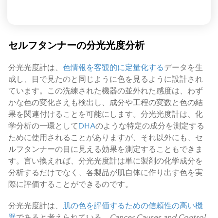
セルフタンナーの分光光度分析
分光光度計は、
色情報を客観的に定量化する
データを生
成し、目で見たのと同じように色を見るように設計され
ています。この洗練された機器の並外れた感度は、わず
かな色の変化さえも検出し、成分や工程の変数と色の結
果を関連付けることを可能にします。分光光度計は、化
学分析の一環として
DHA
のような特定の成分を測定する
ために使用されることがありますが、それ以外にも、セ
ルフタンナーの目に見える効果を測定することもできま
す。言い換えれば、分光光度計は単に製剤の化学成分を
分析するだけでなく、各製品が肌自体に作り出す色を実
際に評価することができるのです。
分光光度計は、
肌の色を評価するための信頼性の高い機
器
であると考えられている。
Cancer Causes and Control