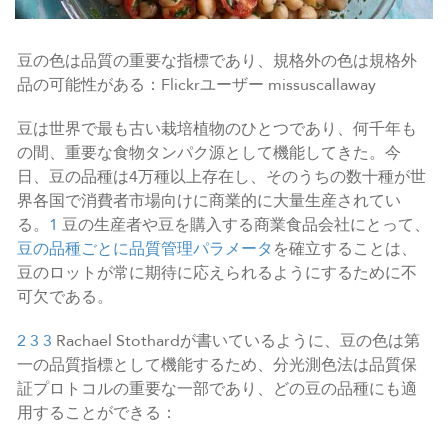
豆の色は品質の重要な指標であり、規格外の色は規格外
品の可能性がある：Flickrユーザー missuscallaway
豆は世界で最も古い栽培植物のひとつであり、何千年も
の間、重要な食物タンパク源として機能してきた。今
日、豆の品種は4万種以上存在し、そのうちの数十種が世
界各国で消費者市場向けに商業的に大量生産されてい
る。
1
豆の生産者や豆を購入する商業食品会社にとって、
豆の品種ごとに品質管理パラメータ
を確立することは、
豆のロットが常に期待に応えられるようにするために不
可欠である。
2
3
3
Rachael Stothardが書いているように、豆の色は第
一の品質指標として機能するため、分光測色法は品質保
証プロトコルの重要な一部であり、どの豆の品種にも適
用することができる：