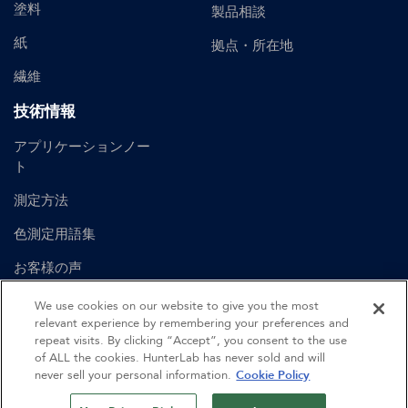
塗料
製品相談
紙
拠点・所在地
繊維
技術情報
アプリケーションノー
ト
測定方法
色測定用語集
お客様の声
ユーザーマニュアル
We use cookies on our website to give you the most
relevant experience by remembering your preferences and
repeat visits. By clicking “Accept”, you consent to the use
of ALL the cookies. HunterLab has never sold and will
©
2026
Hunter Associates Laboratory, Inc.
never sell your personal information.
Cookie Policy
認証
利用規約
プライバシーポリシー
サイトマップ