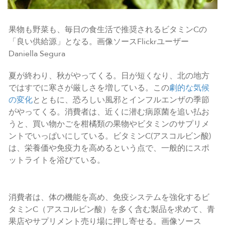
果物も野菜も、毎日の食生活で推奨されるビタミンCの
「良い供給源」となる。画像ソースFlickrユーザー
Daniella Segura
夏が終わり、秋がやってくる。日が短くなり、北の地方
ではすでに寒さが厳しさを増している。この
劇的な気候
の変化
とともに、恐ろしい風邪とインフルエンザの季節
がやってくる。消費者は、近くに潜む病原菌を追い払お
うと、買い物かごを柑橘類の果物やビタミンのサプリメ
ントでいっぱいにしている。ビタミンC(アスコルビン酸)
は、栄養価や免疫力を高めるという点で、一般的にスポ
ットライトを浴びている。
消費者は、体の機能を高め、免疫システムを強化するビ
タミンC（アスコルビン酸）を多く含む製品を求めて、青
果店やサプリメント売り場に押し寄せる。画像ソース