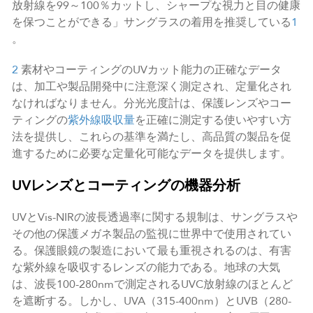
放射線を99～100％カットし、シャープな視力と目の健康
を保つことができる」サングラスの着用を推奨している
1
。
2
素材やコーティングのUVカット能力の正確なデータ
は、加工や製品開発中に注意深く測定され、定量化され
なければなりません。分光光度計は、保護レンズやコー
ティングの
紫外線吸収量
を正確に測定する使いやすい方
法を提供し、これらの基準を満たし、高品質の製品を促
進するために必要な定量化可能なデータを提供します。
UVレンズとコーティングの機器分析
UVとVis-NIRの波長透過率に関する規制は、サングラスや
その他の保護メガネ製品の監視に世界中で使用されてい
る。保護眼鏡の製造において最も重視されるのは、有害
な紫外線を吸収するレンズの能力である。地球の大気
は、波長100-280nmで測定されるUVC放射線のほとんど
を遮断する。しかし、UVA（315-400nm）とUVB（280-