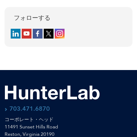
フォローする
Follow us on LinkedIn
Follow us on YouTube
Follow us on Facebook
Follow us on X (formerly Twitter)
Follow us on Instagram
703.471.6870
コーポレート・ヘッド
11491 Sunset Hills Road
Reston, Virginia 20190